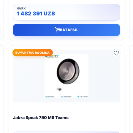
1 482 391
UZS
BATAFSIL
BUYURTMA ASOSIDA
Jabra Speak 750 MS Teams