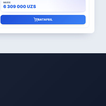
6 309 000
UZS
BATAFSIL