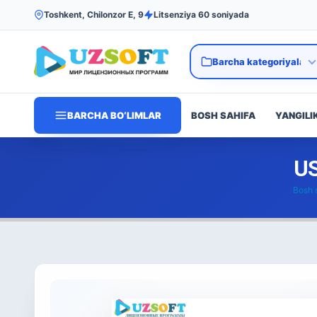
Toshkent, Chilonzor E, 9
Litsenziya 60 soniyada
BARCHA BO‘LIMLAR
BOSH SAHIFA
YANGILI
US
Bosh 