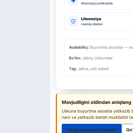
litsenziya yetkazish
Litsenziya
rasmiy dastur
Availability:
Buyurtma asosida — mav
Bo'lim:
Jabra
,
Uskunalar
Tag:
Jabra
,
usb kabeli
Mavjudligini oldindan aniqlang
Uskuna buyurtma asosida yetkazib be
narx va yetkazib berish muddatini ta
Telegram orqali aniqlash
Qo‘