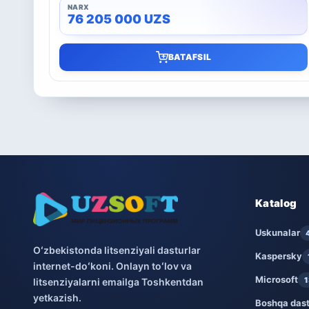
76 205 000
UZS
BATAFSIL
Katalog
Uskunalar
Oʻzbekistonda litsenziyali dasturlar
Kaspersky
internet-doʻkoni. Onlayn toʻlov va
Microsoft
1
litsenziyalarni emailga Toshkentdan
yetkazish.
Boshqa dast