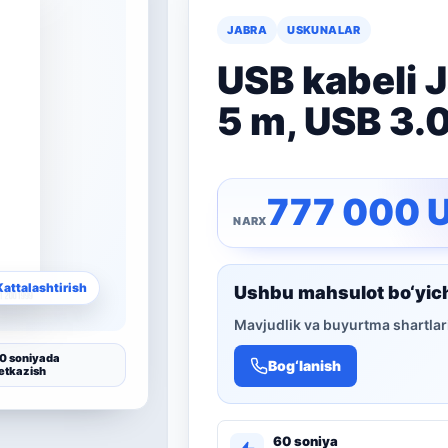
JABRA
USKUNALAR
USB kabeli 
5 m, USB 3.
777 000
Kattalashtirish
Ushbu mahsulot bo‘yic
Mavjudlik va buyurtma shartlari
0 soniyada
Bog‘lanish
etkazish
60 soniya