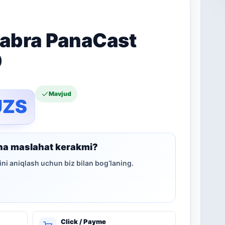
Jabra PanaCast
0
Mavjud
UZS
ha maslahat kerakmi?
ni aniqlash uchun biz bilan bog‘laning.
Click / Payme