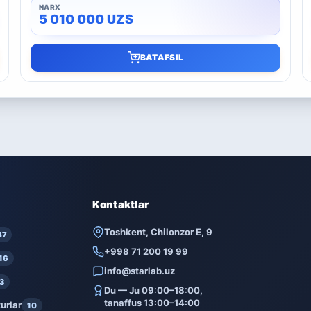
5 010 000
UZS
BATAFSIL
Kontaktlar
Toshkent, Chilonzor E, 9
47
+998 71 200 19 99
16
info@starlab.uz
3
Du — Ju 09:00–18:00,
tanaffus 13:00–14:00
urlar
10