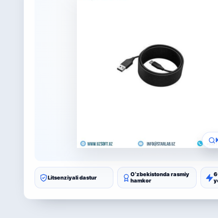
Oʻzbekistonda rasmiy
6
Litsenziyali dastur
hamkor
y