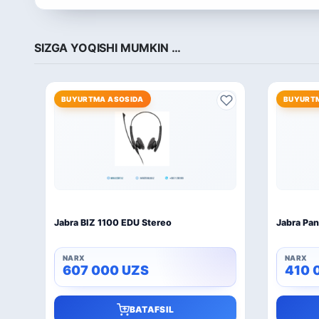
SIZGA YOQISHI MUMKIN …
BUYURTMA ASOSIDA
BUYURT
Jabra BIZ 1100 EDU Stereo
Jabra Pan
607 000
UZS
410 
BATAFSIL