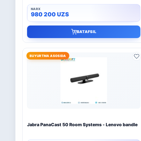
980 200
UZS
BATAFSIL
BUYURTMA ASOSIDA
Jabra PanaCast 50 Room Systems - Lenovo bandle