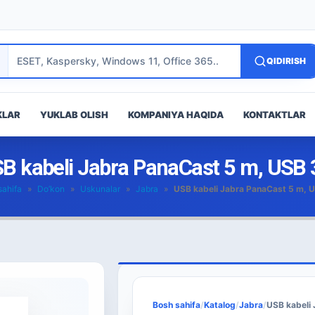
QIDIRISH
KLAR
YUKLAB OLISH
KOMPANIYA HAQIDA
KONTAKTLAR
B kabeli Jabra PanaCast 5 m, USB 
sahifa
»
Do’kon
»
Uskunalar
»
Jabra
»
USB kabeli Jabra PanaCast 5 m, 
Bosh sahifa
/
Katalog
/
Jabra
/
USB kabeli