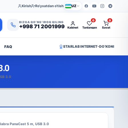
Kirish
Ro‘yxatdan o‘tish
UZ
0
0
BIZGA QO‘NG‘IROQ QILING
+998 71 2001999
Kabinet
Tanlangan
Savat
FAQ
STARLAB INTERNET-DO‘KONI
3.0
USB 3.0
 Jabra PanaCast 5 m, USB 3.0