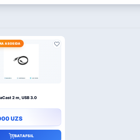
MA ASOSIDA
aCast 2 m, USB 3.0
000
UZS
BATAFSIL