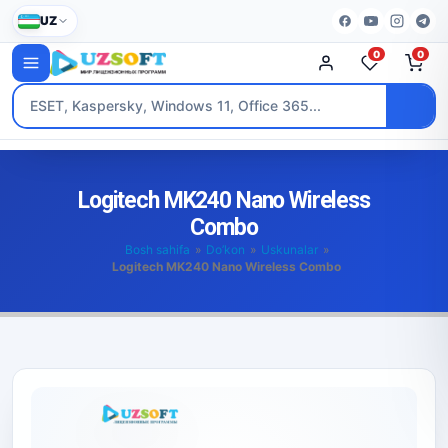
UZ
0
0
Logitech MK240 Nano Wireless
Combo
Bosh sahifa
»
Do’kon
»
Uskunalar
»
Logitech MK240 Nano Wireless Combo