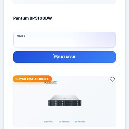
Pantum BP5100DW
BATAFSIL
BUYURTMA ASOSIDA