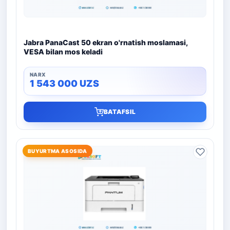
Jabra PanaCast 50 ekran o'rnatish moslamasi,
VESA bilan mos keladi
1 543 000
UZS
BATAFSIL
BUYURTMA ASOSIDA