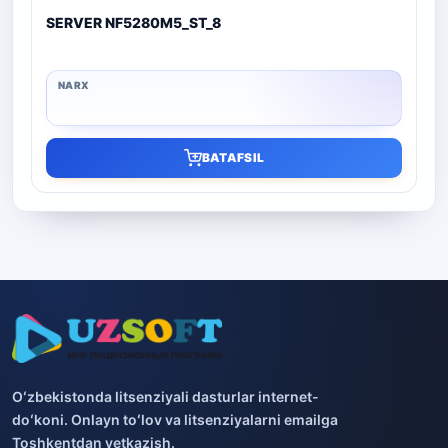
SERVER NF5280M5_ST_8
BATAFSIL
Oʻzbekistonda litsenziyali dasturlar internet-
doʻkoni. Onlayn toʻlov va litsenziyalarni emailga
Toshkentdan yetkazish.