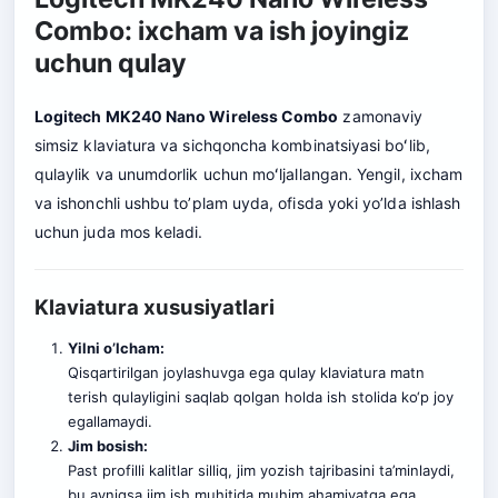
Combo: ixcham va ish joyingiz
uchun qulay
Logitech MK240 Nano Wireless Combo
zamonaviy
simsiz klaviatura va sichqoncha kombinatsiyasi boʻlib,
qulaylik va unumdorlik uchun moʻljallangan. Yengil, ixcham
va ishonchli ushbu to’plam uyda, ofisda yoki yo’lda ishlash
uchun juda mos keladi.
Klaviatura xususiyatlari
Yilni o’lcham:
Qisqartirilgan joylashuvga ega qulay klaviatura matn
terish qulayligini saqlab qolgan holda ish stolida ko‘p joy
egallamaydi.
Jim bosish:
Past profilli kalitlar silliq, jim yozish tajribasini ta’minlaydi,
bu ayniqsa jim ish muhitida muhim ahamiyatga ega.