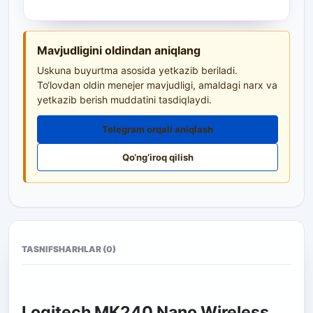
Mavjudligini oldindan aniqlang
Uskuna buyurtma asosida yetkazib beriladi.
To‘lovdan oldin menejer mavjudligi, amaldagi narx va
yetkazib berish muddatini tasdiqlaydi.
Telegram orqali aniqlash
Qo‘ng‘iroq qilish
TASNIF
SHARHLAR (0)
Logitech MK240 Nano Wireless