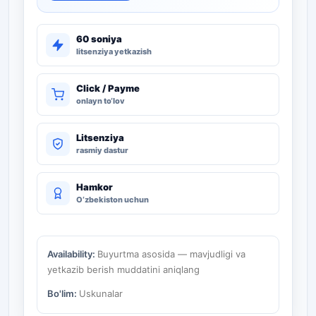
60 soniya
litsenziya yetkazish
Click / Payme
onlayn to‘lov
Litsenziya
rasmiy dastur
Hamkor
O‘zbekiston uchun
Availability:
Buyurtma asosida — mavjudligi va
yetkazib berish muddatini aniqlang
Bo'lim:
Uskunalar