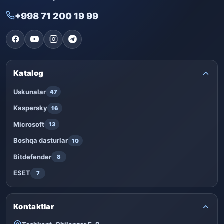
+998 71 200 19 99
Katalog
Uskunalar
47
Kaspersky
16
Microsoft
13
Boshqa dasturlar
10
Bitdefender
8
ESET
7
Kontaktlar