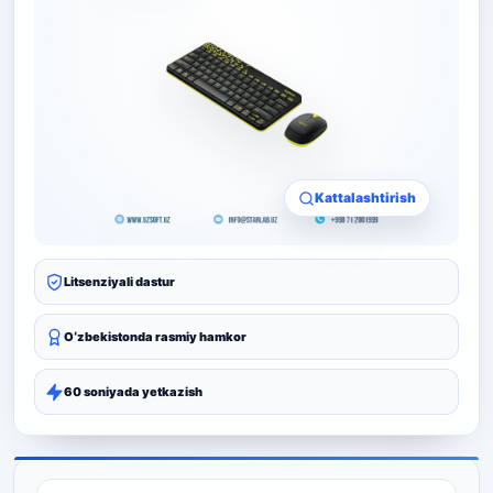
Kattalashtirish
Litsenziyali dastur
Oʻzbekistonda rasmiy hamkor
60 soniyada yetkazish