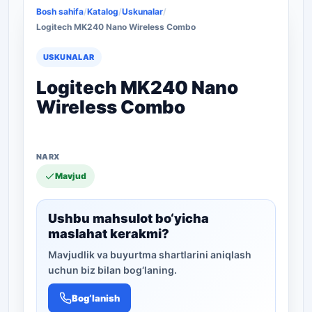
Bosh sahifa
/
Katalog
/
Uskunalar
/
Logitech MK240 Nano Wireless Combo
USKUNALAR
Logitech MK240 Nano
Wireless Combo
Mavjud
Ushbu mahsulot bo‘yicha
maslahat kerakmi?
Mavjudlik va buyurtma shartlarini aniqlash
uchun biz bilan bog‘laning.
Bog‘lanish