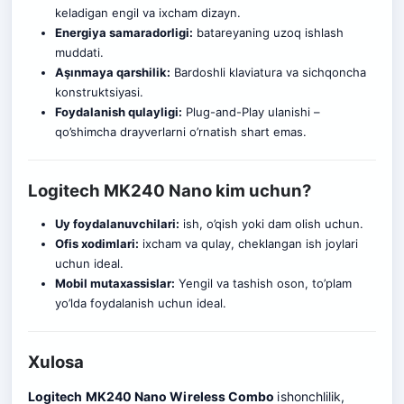
keladigan engil va ixcham dizayn.
Energiya samaradorligi:
batareyaning uzoq ishlash
muddati.
Aşınmaya qarshilik:
Bardoshli klaviatura va sichqoncha
konstruktsiyasi.
Foydalanish qulayligi:
Plug-and-Play ulanishi –
qo’shimcha drayverlarni o’rnatish shart emas.
Logitech MK240 Nano kim uchun?
Uy foydalanuvchilari:
ish, o’qish yoki dam olish uchun.
Ofis xodimlari:
ixcham va qulay, cheklangan ish joylari
uchun ideal.
Mobil mutaxassislar:
Yengil va tashish oson, to’plam
yo’lda foydalanish uchun ideal.
Xulosa
Logitech MK240 Nano Wireless Combo
ishonchlilik,