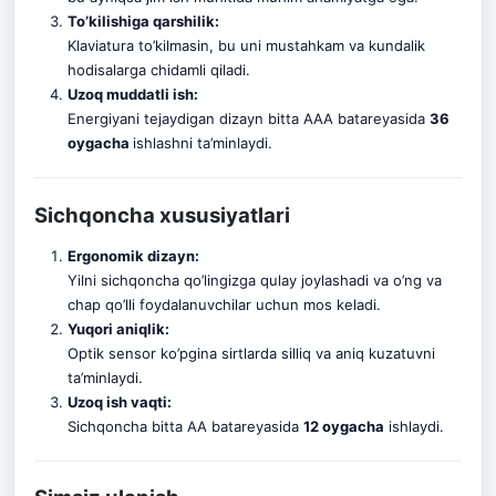
To’kilishiga qarshilik:
Klaviatura to’kilmasin, bu uni mustahkam va kundalik
hodisalarga chidamli qiladi.
Uzoq muddatli ish:
Energiyani tejaydigan dizayn bitta AAA batareyasida
36
oygacha
ishlashni ta’minlaydi
.
Sichqoncha xususiyatlari
Ergonomik dizayn:
Yilni sichqoncha qo’lingizga qulay joylashadi va o’ng va
chap qo’lli foydalanuvchilar uchun mos keladi.
Yuqori aniqlik:
Optik sensor ko’pgina sirtlarda silliq va aniq kuzatuvni
ta’minlaydi.
Uzoq ish vaqti:
Sichqoncha bitta AA batareyasida
12 oygacha
ishlaydi.