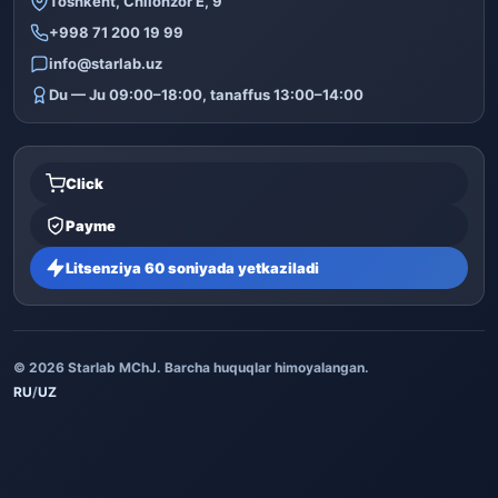
Toshkent, Chilonzor E, 9
+998 71 200 19 99
info@starlab.uz
Du — Ju 09:00–18:00, tanaffus 13:00–14:00
Click
Payme
Litsenziya 60 soniyada yetkaziladi
© 2026 Starlab MChJ. Barcha huquqlar himoyalangan.
RU
/
UZ