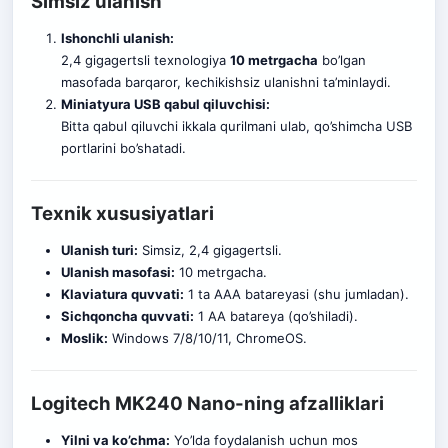
Simsiz ulanish
Ishonchli ulanish:
2,4 gigagertsli texnologiya
10 metrgacha
bo’lgan
masofada barqaror, kechikishsiz ulanishni ta’minlaydi.
Miniatyura USB qabul qiluvchisi:
Bitta qabul qiluvchi ikkala qurilmani ulab, qo’shimcha USB
portlarini bo’shatadi.
Texnik xususiyatlari
Ulanish turi:
Simsiz, 2,4 gigagertsli.
Ulanish masofasi:
10 metrgacha.
Klaviatura quvvati:
1 ta AAA batareyasi (shu jumladan).
Sichqoncha quvvati:
1 AA batareya (qo’shiladi).
Moslik:
Windows 7/8/10/11, ChromeOS.
Logitech MK240 Nano-ning afzalliklari
Yilni va ko’chma:
Yo’lda foydalanish uchun mos