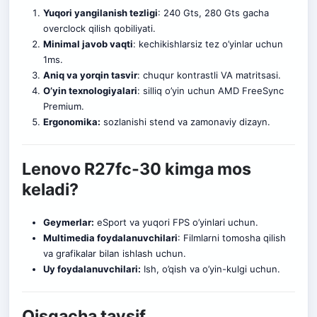
Yuqori yangilanish tezligi
: 240 Gts, 280 Gts gacha
overclock qilish qobiliyati.
Minimal javob vaqti
: kechikishl
a
rsiz tez o’yinlar uchun
1ms.
Aniq va yorqin tasvir
: chuqur kontrastli VA matritsasi.
O’yin texnologiyalari
: silliq o’yin uchun AMD FreeSync
Premium.
Ergonomika:
sozlanishi stend va zamonaviy dizayn.
Lenovo R27fc-30 kimga mos
keladi?
Geymerlar:
eSport va yuqori FPS o’yinlari uchun.
Multimedia foydalanuvchilari
: Filmlarni tomosha qilish
va grafikalar bilan ishlash uchun.
Uy foydalanuvchilari:
Is
h
, o’qish va o’yin-kulgi uchun.
Qisqacha tavsif