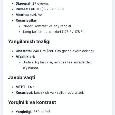
Diagonal
: 27 dyuym.
Ruxsat
: Full HD (1920 x 1080).
Matritsa turi
: VA.
Xususiyatlari:
Yuqori kontrast va boy ranglar.
Keng ko’rish burchaklari (178 ° / 178 °).
Yangilanish tezligi
Chastota
: 240 Gts (280 Gts gacha overclocking).
Afzalliklari:
Juda silliq tasvirlar, ayniqsa tez sur’atlardagi
o’yinlarda.
Javob vaqti
МТРТ
: 1 мс.
Xususiyat
: kechikish va xiralikni yo’q qiladi.
Yorqinlik va kontrast
Yorqinligi
: 350 cd/m².