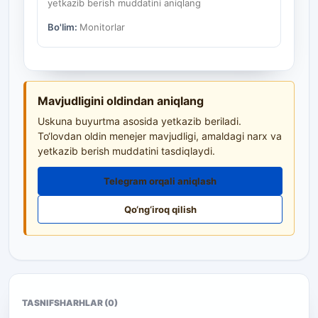
yetkazib berish muddatini aniqlang
Bo'lim:
Monitorlar
Mavjudligini oldindan aniqlang
Uskuna buyurtma asosida yetkazib beriladi.
To‘lovdan oldin menejer mavjudligi, amaldagi narx va
yetkazib berish muddatini tasdiqlaydi.
Telegram orqali aniqlash
Qo‘ng‘iroq qilish
TASNIF
SHARHLAR (0)