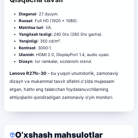
Diagonal
: 27 dyuym.
Ruxsat
: Full HD (1920 x 1080).
Matritsa turi
: VA.
Yangilash tezligi:
240 Gts (280 Gts gacha).
Yorqinligi
: 350 cd/m².
Kontrast
: 3000:1.
Ulanish
: HDMI 2.0, DisplayPort 1.4, audio uyasi.
Dizayn
: tor ramkalar, sozlanishi stend.
Lenovo R27fc-30
– bu yuqori unumdorlik, zamonaviy
dizayn va mukammal tasvir sifatini o’zida mujassam
etgan, hatto eng talabchan foydalanuvchilarning
ehtiyojlarini qondiradigan zamonaviy o’yin monitori.
O‘xshash mahsulotlar