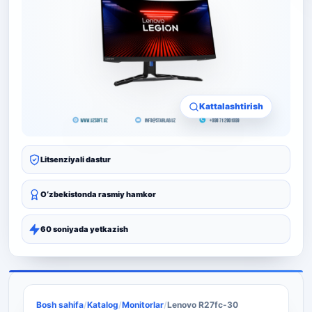
Kattalashtirish
Litsenziyali dastur
Oʻzbekistonda rasmiy hamkor
60 soniyada yetkazish
Bosh sahifa
/
Katalog
/
Monitorlar
/
Lenovo R27fc-30