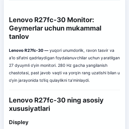
Lenovo R27fc-30 Monitor:
Geymerlar uchun mukammal
tanlov
Lenovo R27fc-30 —
yuqori unumdorlik, ravon tasvir va
a’lo sifatni qadrlaydigan foydalanuvchilar uchun yaratilgan
27 dyuymli o‘yin monitori. 280 Hz gacha yangilanish
chastotasi, past javob vaqti va yorqin rang uzatishi bilan u
o‘yin jarayonida to‘liq qulaylikni ta’minlaydi.
Lenovo R27fc-30 ning asosiy
xususiyatlari
Displey