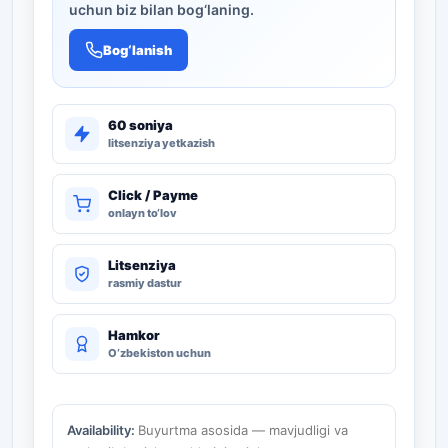
uchun biz bilan bog‘laning.
Bog‘lanish
60 soniya
litsenziya yetkazish
Click / Payme
onlayn to‘lov
Litsenziya
rasmiy dastur
Hamkor
O‘zbekiston uchun
Availability:
Buyurtma asosida — mavjudligi va