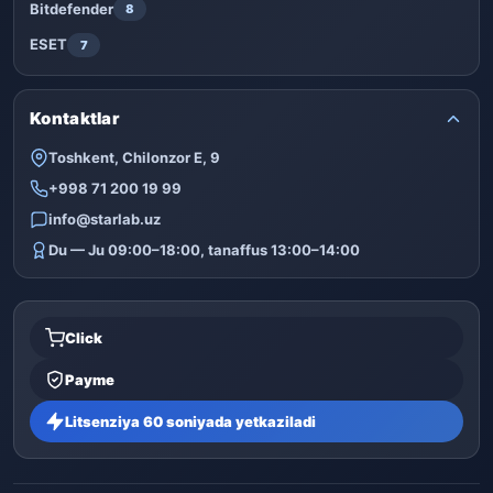
Bitdefender
8
ESET
7
Kontaktlar
Toshkent, Chilonzor E, 9
+998 71 200 19 99
info@starlab.uz
Du — Ju 09:00–18:00, tanaffus 13:00–14:00
Click
Payme
Litsenziya 60 soniyada yetkaziladi