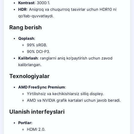
Kontrast
: 3000:1.
HDR
: Aniqroq va chuqurroq tasvirlar uchun HDR10 ni
qo’llab-quvvatlaydi.
Rang berish
Qoplash
:
99% sRGB.
90% DCI-P3.
Kalibrlash
: ranglarni aniq ko’paytirish uchun zavod
kalibrlangan.
Texnologiyalar
AMD FreeSync Premium
:
Yirtilishsiz va kechikishlarsiz silliq displey.
AMD va NVIDIA grafik kartalari uchun javob beradi.
Ulanish interfeyslari
Portlar:
HDMI 2.0.