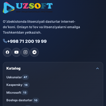
Oʻzbekistonda litsenziyali dasturlar internet-
doʻkoni. Onlayn toʻlov va litsenziyalarni emailga
Toshkentdan yetkazish.
+998 71 200 19 99
Katalog
Uskunalar
47
Kaspersky
16
Microsoft
13
Boshqa dasturlar
10