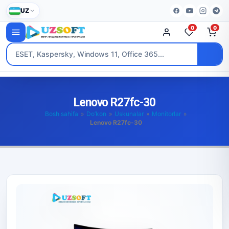
UZ
0
0
Lenovo R27fc-30
Bosh sahifa
»
Do’kon
»
Uskunalar
»
Monitorlar
»
Lenovo R27fc-30