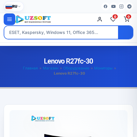
RU
0
0
Lenovo R27fc-30
Главная
»
Магазин
»
Оборудование
»
Мониторы
»
Lenovo R27fc-30