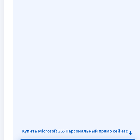
Word, Excel, PowerPoint, Outlook
Exchange + корп. домен
Teams, SharePoint, Bookings
Family Safety
До 300 пользователей
Купить Microsoft 365 Персональный прямо сейчас