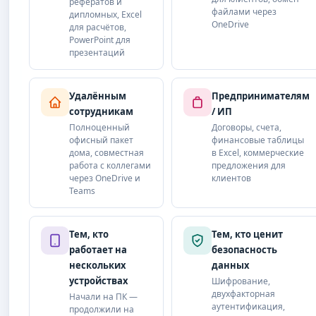
рефератов и
файлами через
дипломных, Excel
OneDrive
для расчётов,
PowerPoint для
презентаций
Удалённым
Предпринимателям
сотрудникам
/ ИП
Полноценный
Договоры, счета,
офисный пакет
финансовые таблицы
дома, совместная
в Excel, коммерческие
работа с коллегами
предложения для
через OneDrive и
клиентов
Teams
Тем, кто
Тем, кто ценит
работает на
безопасность
нескольких
данных
устройствах
Шифрование,
двухфакторная
Начали на ПК —
аутентификация,
продолжили на