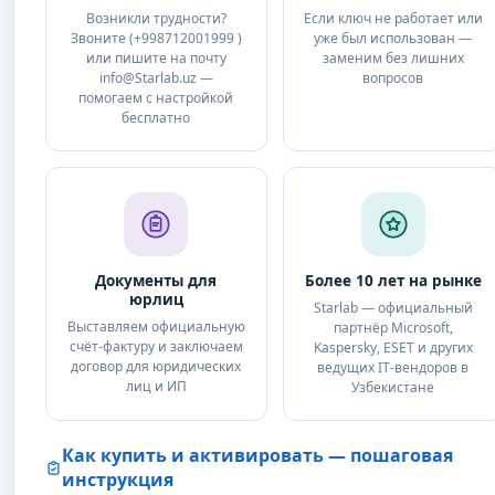
Возникли трудности?
Если ключ не работает или
Звоните (+998712001999 )
уже был использован —
или пишите на почту
заменим без лишних
info@Starlab.uz —
вопросов
помогаем с настройкой
бесплатно
Документы для
Более 10 лет на рынке
юрлиц
Starlab — официальный
Выставляем официальную
партнёр Microsoft,
счёт-фактуру и заключаем
Kaspersky, ESET и других
договор для юридических
ведущих IT‑вендоров в
лиц и ИП
Узбекистане
Как купить и активировать — пошаговая
инструкция