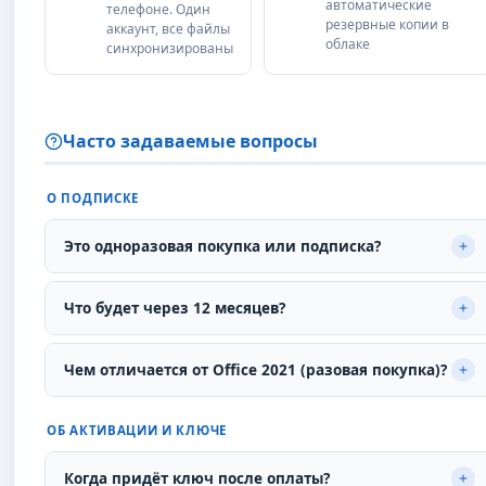
автоматические
телефоне. Один
резервные копии в
аккаунт, все файлы
облаке
синхронизированы
Часто задаваемые вопросы
О ПОДПИСКЕ
Это одноразовая покупка или подписка?
Это подписка на 12 месяцев. По истечении срока
Что будет через 12 месяцев?
приложения Word, Excel и PowerPoint переходят в
режим просмотра — редактировать не получится. Для
Подписка истекает и приложения переходят в режим
Чем отличается от Office 2021 (разовая покупка)?
продолжения работы нужно продлить подписку в
ограниченной функциональности — только просмотр
личном кабинете Microsoft или у нас на сайте uzsoft.uz.
документов. Файлы в OneDrive сохраняются ещё 30
Office 2021 — разовая покупка без обновлений, только
ОБ АКТИВАЦИИ И КЛЮЧЕ
дней, затем хранилище сокращается до 5 ГБ. Продлите
5 ГБ OneDrive, работает на 1 устройстве. Microsoft 365
подписку — и всё продолжит работать без
— живая подписка: постоянные обновления, Copilot AI,
Когда придёт ключ после оплаты?