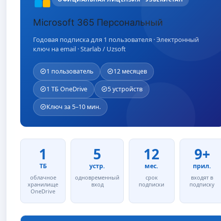
Microsoft 365 Персональный
Годовая подписка для 1 пользователя · Электронный
ключ на email · Starlab / Uzsoft
1 пользователь
12 месяцев
1 ТБ OneDrive
5 устройств
Ключ за 5–10 мин.
1
5
12
9+
ТБ
устр.
мес.
прил.
облачное
одновременный
срок
входят в
хранилище
вход
подписки
подписку
OneDrive