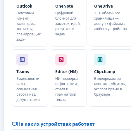
Outlook
OneNote
OneDrive
Почтовый
Цифровой
1 ТБ облачного
клиент,
блокнот для
хранилища —
календарь,
заметок, идей,
доступ к файлам с
контакты,
рисунков и
любого устройства
планировщик
задач
задач
Teams
Editor (ИИ)
Clipchamp
Видеозвонки,
ИИ-проверка
Видеоредактор —
чаты,
орфографии,
монтаж, субтитры,
совместная
стиля и
экспорт прямо в
работа над
грамматики
браузере
документами
текста
На каких устройствах работает