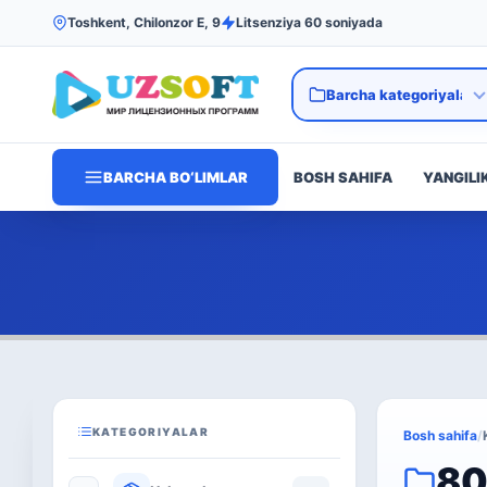
Toshkent, Chilonzor E, 9
Litsenziya 60 soniyada
BARCHA BO‘LIMLAR
BOSH SAHIFA
YANGILI
KATEGORIYALAR
Bosh sahifa
/
80