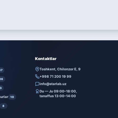
Kontaktlar
Toshkent, Chilonzor E, 9
47
+998 71 200 19 99
16
info@starlab.uz
3
Du — Ju 09:00–18:00,
tanaffus 13:00–14:00
urlar
10
8