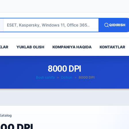
QIDIRISH
KLAR
YUKLAB OLISH
KOMPANIYA HAQIDA
KONTAKTLAR
8000 DPI
Bosh sahifa
»
Do’kon
»
8000 DPI
Katalog
00 DPI