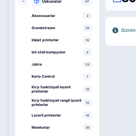
Uskunalar
47
Aksessuarlar
2
Grandstream
22
Siznin
Inkjet printerlar
16
Ish stoli kompyuter
6
Jabra
33
Kerio Control
7
Ko'p funktsiyali lazerli
18
printerlar
Ko'p funktsiyali rangli lazerli
10
printerlar
Lazerli printerlar
16
Monitorlar
20