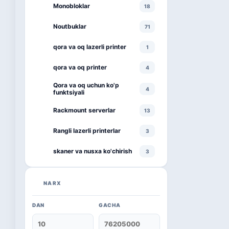
Monobloklar
18
Noutbuklar
71
qora va oq lazerli printer
1
qora va oq printer
4
Qora va oq uchun ko'p
4
funktsiyali
Rackmount serverlar
13
Rangli lazerli printerlar
3
skaner va nusxa ko'chirish
3
smartphone
1
NARX
televizor
8
DAN
GACHA
Kaspersky
16