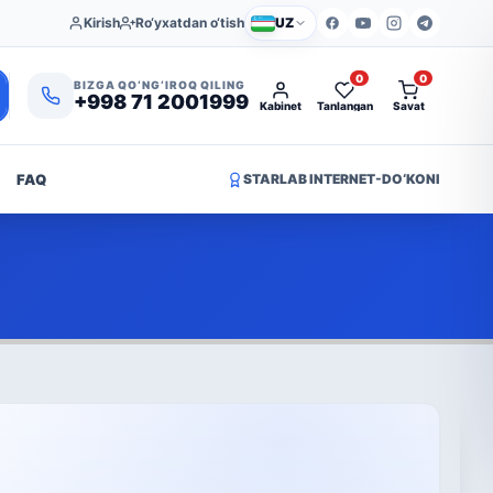
Kirish
Ro‘yxatdan o‘tish
UZ
0
0
BIZGA QO‘NG‘IROQ QILING
+998 71 2001999
Kabinet
Tanlangan
Savat
FAQ
STARLAB INTERNET-DO‘KONI