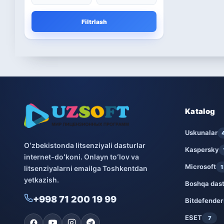
Microsoft
13
Filtrlash
Boshqa dasturlar
10
Bitdefender
8
ESET
7
Avast
5
Katalog
PRO32
Uskunalar
4
Oʻzbekistonda litsenziyali dasturlar
Kaspersky
internet-doʻkoni. Onlayn toʻlov va
Dr.Web
4
Microsoft
1
litsenziyalarni emailga Toshkentdan
yetkazish.
Jivo
3
Boshqa dast
+998 71 200 19 99
Bitdefender
Onlayn kinoteatr IVI
3
ESET
7