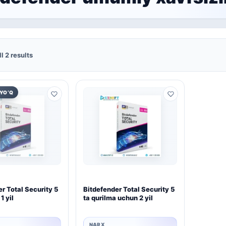
l 2 results
YO‘Q
r Total Security 5
Bitdefender Total Security 5
1 yil
ta qurilma uchun 2 yil