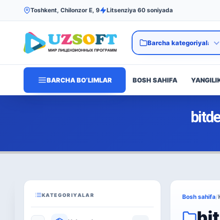
Toshkent, Chilonzor E, 9
Litsenziya 60 soniyada
BARCHA BO‘LIMLAR
BOSH SAHIFA
YANGILI
bitd
KATEGORIYALAR
Bosh sahifa
/
bi