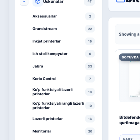
Uskunalar
47
Aksessuarlar
2
Grandstream
22
Showing al
Inkjet printerlar
16
Ish stoli kompyuter
6
SOTUVDA 
Jabra
33
Kerio Control
7
Ko'p funktsiyali lazerli
18
printerlar
Ko'p funktsiyali rangli lazerli
10
printerlar
Bitdefende
Lazerli printerlar
16
qurilmaga 
Monitorlar
20