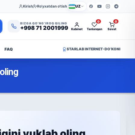
Kirish
Ro‘yxatdan o‘tish
UZ
0
0
BIZGA QO‘NG‘IROQ QILING
+998 71 2001999
Kabinet
Tanlangan
Savat
FAQ
STARLAB INTERNET-DO‘KONI
oling
gini yuklab oling