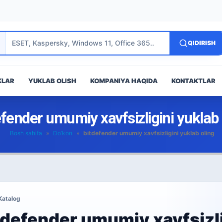
QIDIRISH
KLAR
YUKLAB OLISH
KOMPANIYA HAQIDA
KONTAKTLAR
efender umumiy xavfsizligini yuklab 
Bosh sahifa
»
Do’kon
»
bitdefender umumiy xavfsizligini yuklab oling
Katalog
tdefender umumiy xavfsizli