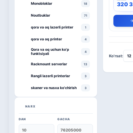
Monobloklar
320 
18
Noutbuklar
71
qora va oq lazerli printer
1
qora va oq printer
4
Qora va oq uchun ko'p
4
funktsiyali
Ko'rsat:
Rackmount serverlar
13
Rangli lazerli printerlar
3
skaner va nusxa ko'chirish
3
smartphone
1
NARX
televizor
8
DAN
GACHA
Kaspersky
16