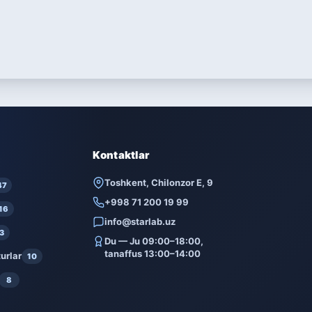
Kontaktlar
Toshkent, Chilonzor E, 9
47
+998 71 200 19 99
16
info@starlab.uz
3
Du — Ju 09:00–18:00,
tanaffus 13:00–14:00
urlar
10
8