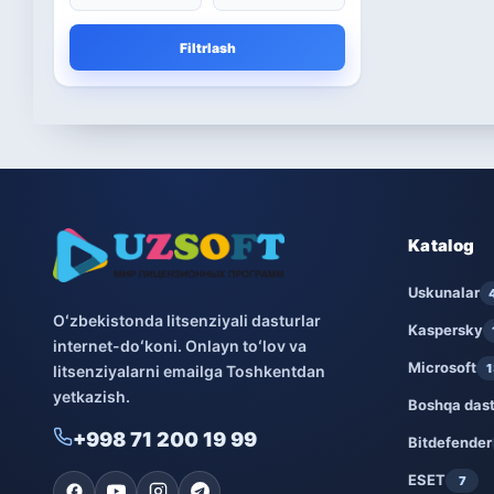
Microsoft
13
Filtrlash
Boshqa dasturlar
10
Bitdefender
8
ESET
7
Avast
5
Katalog
PRO32
Uskunalar
4
Oʻzbekistonda litsenziyali dasturlar
Kaspersky
internet-doʻkoni. Onlayn toʻlov va
Dr.Web
4
Microsoft
1
litsenziyalarni emailga Toshkentdan
yetkazish.
Jivo
3
Boshqa dast
+998 71 200 19 99
Bitdefender
Onlayn kinoteatr IVI
3
ESET
7