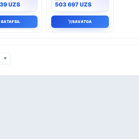
339
UZS
503 697
UZS
BATAFSIL
SAVATGA