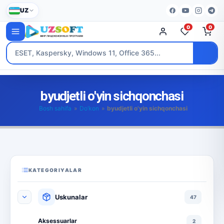
UZ
0
0
byudjetli o'yin sichqonchasi
Bosh sahifa
»
Do’kon
»
byudjetli o'yin sichqonchasi
KATEGORIYALAR
Uskunalar
47
Aksessuarlar
2