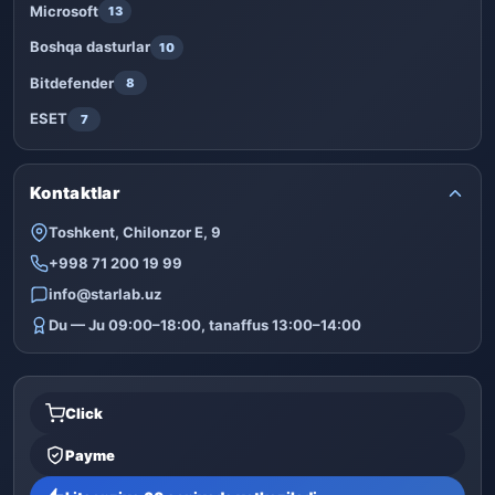
Microsoft
13
Boshqa dasturlar
10
Bitdefender
8
ESET
7
Kontaktlar
Toshkent, Chilonzor E, 9
+998 71 200 19 99
info@starlab.uz
Du — Ju 09:00–18:00, tanaffus 13:00–14:00
Click
Payme