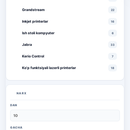
Grandstream
22
Inkjet printerlar
16
Ish stoli kompyuter
6
Jabra
33
Kerio Control
7
Ko'p funktsiyali lazerli printerlar
18
Ko'p funktsiyali rangli lazerli printerlar
10
Lazerli printerlar
16
NARX
Monitorlar
20
DAN
Monobloklar
18
Noutbuklar
71
GACHA