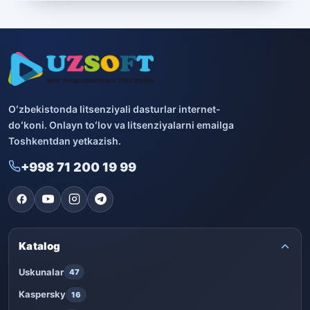
Boshqa dasturlar
10
Bitdefender
8
ESET
7
Avast
5
Oʻzbekistonda litsenziyali dasturlar internet-
doʻkoni. Onlayn toʻlov va litsenziyalarni emailga
PRO32
4
Toshkentdan yetkazish.
+998 71 200 19 99
Dr.Web
4
Jivo
3
Onlayn kinoteatr IVI
3
Katalog
Uskunalar
47
Kaspersky
16