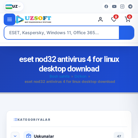
UZ
0
0
eset nod32 antivirus 4 for linux
desktop download
Bosh sahifa
»
Do’kon
»
eset nod32 antivirus 4 for linux desktop download
KATEGORIYALAR
Uskunalar
47