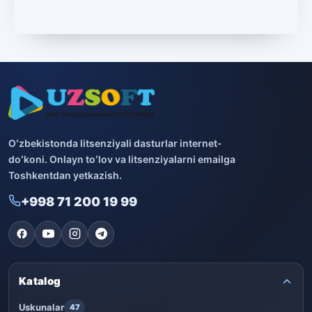
Microsoft
13
Boshqa dasturlar
10
Bitdefender
8
ESET
7
Avast
5
Oʻzbekistonda litsenziyali dasturlar internet-
doʻkoni. Onlayn toʻlov va litsenziyalarni emailga
PRO32
4
Toshkentdan yetkazish.
+998 71 200 19 99
Dr.Web
4
Jivo
3
Onlayn kinoteatr IVI
3
Katalog
Uskunalar
47