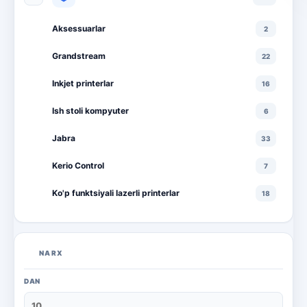
Aksessuarlar
2
Grandstream
22
Inkjet printerlar
16
Ish stoli kompyuter
6
Jabra
33
Kerio Control
7
Ko'p funktsiyali lazerli printerlar
18
Ko'p funktsiyali rangli lazerli printerlar
10
Lazerli printerlar
16
NARX
Monitorlar
20
DAN
Monobloklar
18