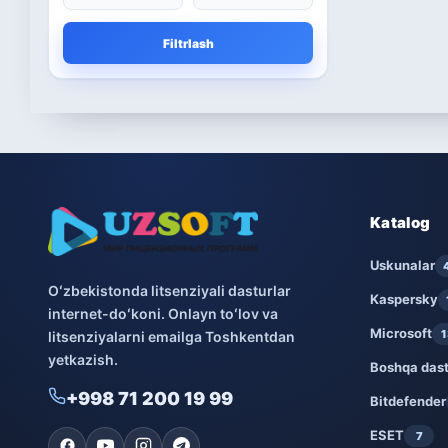
Microsoft
13
Filtrlash
Boshqa dasturlar
10
Bitdefender
8
ESET
7
Avast
5
Katalog
PRO32
Uskunalar
4
Oʻzbekistonda litsenziyali dasturlar
Kaspersky
internet-doʻkoni. Onlayn toʻlov va
Dr.Web
4
Microsoft
1
litsenziyalarni emailga Toshkentdan
yetkazish.
Jivo
3
Boshqa dast
+998 71 200 19 99
Bitdefender
Onlayn kinoteatr IVI
3
ESET
7