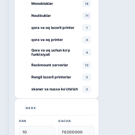
Monobloklar
18
Noutbuklar
71
qora va oq lazerli printer
1
qora va oq printer
4
Qora va oq uchun ko'p
4
funktsiyali
Rackmount serverlar
13
Rangli lazerli printerlar
3
skaner va nusxa ko'chirish
3
smartphone
1
NARX
televizor
8
DAN
GACHA
Kaspersky
16