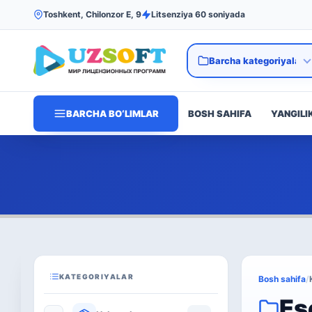
Toshkent, Chilonzor E, 9
Litsenziya 60 soniyada
BARCHA BO‘LIMLAR
BOSH SAHIFA
YANGILI
KATEGORIYALAR
Bosh sahifa
/
Es