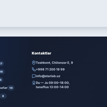
Kontaktlar
Toshkent, Chilonzor E, 9
47
+998 71 200 19 99
16
info@starlab.uz
3
Du — Ju 09:00–18:00,
tanaffus 13:00–14:00
urlar
10
8