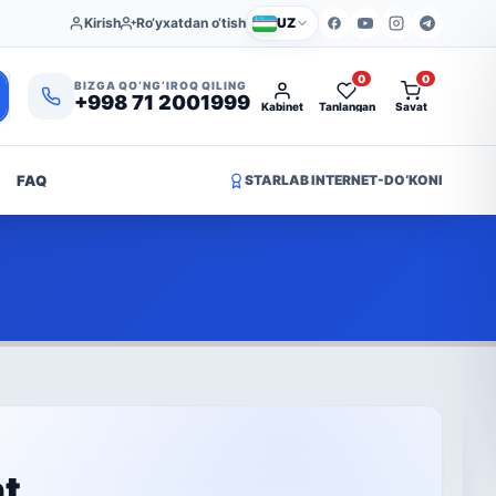
Kirish
Ro‘yxatdan o‘tish
UZ
0
0
BIZGA QO‘NG‘IROQ QILING
+998 71 2001999
Kabinet
Tanlangan
Savat
FAQ
STARLAB INTERNET-DO‘KONI
nt