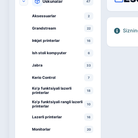
Uskunalar
47
Aksessuarlar
2
Grandstream
22
Siznin
Inkjet printerlar
16
Ish stoli kompyuter
6
Jabra
33
Kerio Control
7
Ko'p funktsiyali lazerli
18
printerlar
Ko'p funktsiyali rangli lazerli
10
printerlar
Lazerli printerlar
16
Monitorlar
20