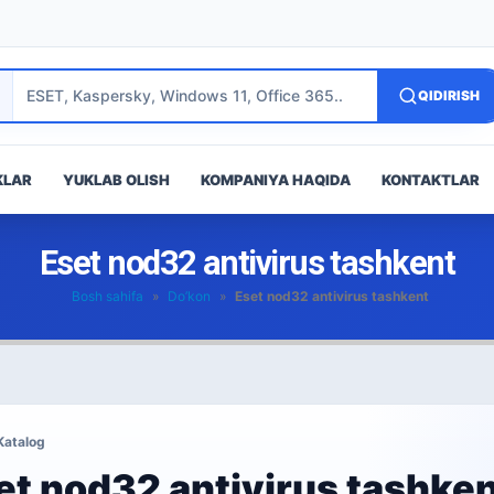
QIDIRISH
KLAR
YUKLAB OLISH
KOMPANIYA HAQIDA
KONTAKTLAR
Eset nod32 antivirus tashkent
Bosh sahifa
»
Do’kon
»
Eset nod32 antivirus tashkent
Katalog
et nod32 antivirus tashke