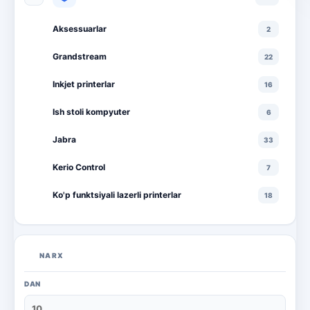
Aksessuarlar
2
Grandstream
22
Inkjet printerlar
16
Ish stoli kompyuter
6
Jabra
33
Kerio Control
7
Ko'p funktsiyali lazerli printerlar
18
Ko'p funktsiyali rangli lazerli printerlar
10
Lazerli printerlar
16
NARX
Monitorlar
20
DAN
Monobloklar
18