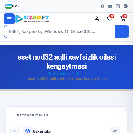
UZ
0
0
eset nod32 aqlli xavfsizlik oilasi
kengaytmasi
Bosh sahifa
»
Do’kon
»
eset nod32 aqlli xavfsizlik oilasi kengaytmasi
KATEGORIYALAR
Uskunalar
47