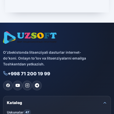
Microsoft
13
Boshqa dasturlar
10
Bitdefender
8
ESET
7
Avast
5
Oʻzbekistonda litsenziyali dasturlar internet-
doʻkoni. Onlayn toʻlov va litsenziyalarni emailga
PRO32
4
Toshkentdan yetkazish.
+998 71 200 19 99
Dr.Web
4
Jivo
3
Onlayn kinoteatr IVI
3
Katalog
Uskunalar
47