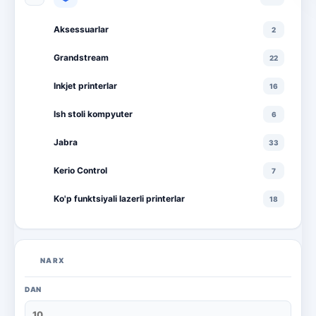
Aksessuarlar
2
Grandstream
22
Inkjet printerlar
16
Ish stoli kompyuter
6
Jabra
33
Kerio Control
7
Ko'p funktsiyali lazerli printerlar
18
Ko'p funktsiyali rangli lazerli printerlar
10
Lazerli printerlar
16
NARX
Monitorlar
20
DAN
Monobloklar
18