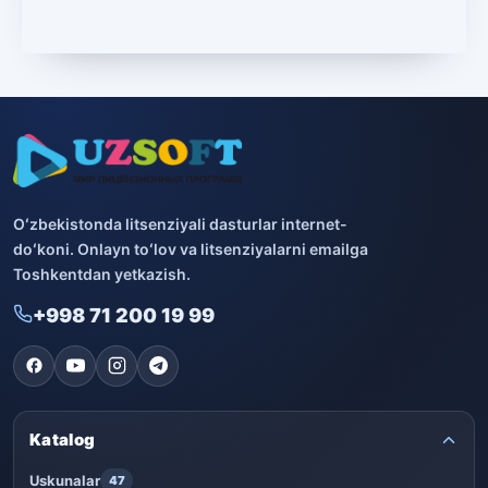
Microsoft
13
Boshqa dasturlar
10
Bitdefender
8
ESET
7
Avast
5
Oʻzbekistonda litsenziyali dasturlar internet-
doʻkoni. Onlayn toʻlov va litsenziyalarni emailga
PRO32
4
Toshkentdan yetkazish.
+998 71 200 19 99
Dr.Web
4
Jivo
3
Onlayn kinoteatr IVI
3
Katalog
Uskunalar
47