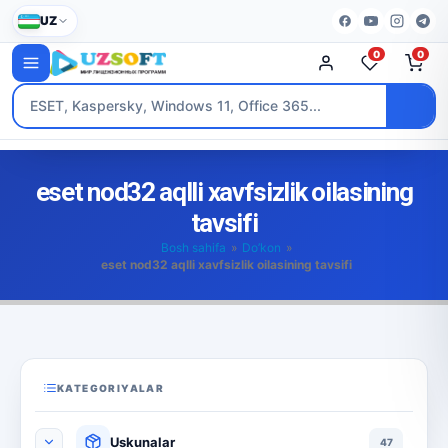
UZ
0
0
eset nod32 aqlli xavfsizlik oilasining
tavsifi
Bosh sahifa
»
Do’kon
»
eset nod32 aqlli xavfsizlik oilasining tavsifi
KATEGORIYALAR
Uskunalar
47