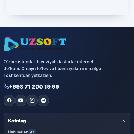
Microsoft
13
Boshqa dasturlar
10
Bitdefender
8
ESET
7
Avast
5
Oʻzbekistonda litsenziyali dasturlar internet-
doʻkoni. Onlayn toʻlov va litsenziyalarni emailga
PRO32
4
Toshkentdan yetkazish.
+998 71 200 19 99
Dr.Web
4
Jivo
3
Onlayn kinoteatr IVI
3
Katalog
Uskunalar
47