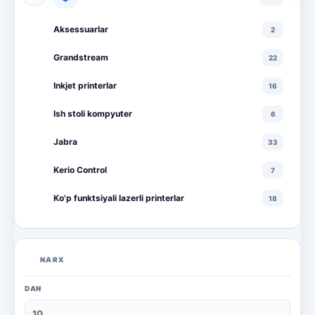
Aksessuarlar
2
Grandstream
22
Inkjet printerlar
16
Ish stoli kompyuter
6
Jabra
33
Kerio Control
7
Ko'p funktsiyali lazerli printerlar
18
Ko'p funktsiyali rangli lazerli printerlar
10
Lazerli printerlar
16
NARX
Monitorlar
20
DAN
Monobloklar
18