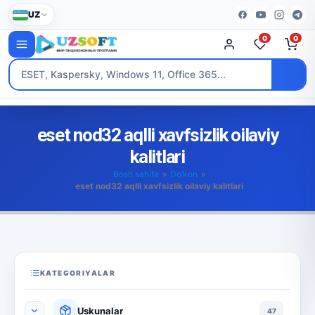
UZ
0
0
eset nod32 aqlli xavfsizlik oilaviy
kalitlari
Bosh sahifa
»
Do’kon
»
eset nod32 aqlli xavfsizlik oilaviy kalitlari
KATEGORIYALAR
Uskunalar
47