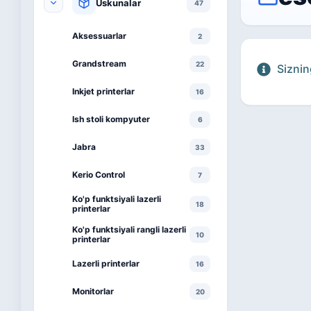
Uskunalar
47
Aksessuarlar
2
Grandstream
22
Siznin
Inkjet printerlar
16
Ish stoli kompyuter
6
Jabra
33
Kerio Control
7
Ko'p funktsiyali lazerli
18
printerlar
Ko'p funktsiyali rangli lazerli
10
printerlar
Lazerli printerlar
16
Monitorlar
20