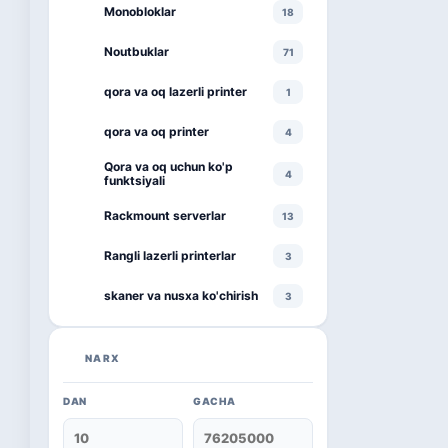
Monobloklar
18
Noutbuklar
71
qora va oq lazerli printer
1
qora va oq printer
4
Qora va oq uchun ko'p
4
funktsiyali
Rackmount serverlar
13
Rangli lazerli printerlar
3
skaner va nusxa ko'chirish
3
smartphone
1
NARX
televizor
8
DAN
GACHA
Kaspersky
16