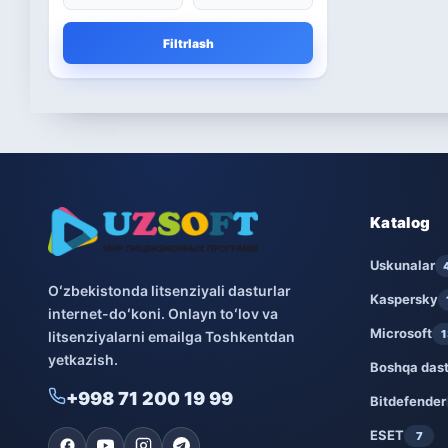
Microsoft
13
Filtrlash
Boshqa dasturlar
10
Bitdefender
8
ESET
7
Avast
5
Katalog
PRO32
Uskunalar
4
Oʻzbekistonda litsenziyali dasturlar
Kaspersky
internet-doʻkoni. Onlayn toʻlov va
Dr.Web
4
Microsoft
1
litsenziyalarni emailga Toshkentdan
yetkazish.
Jivo
3
Boshqa dast
+998 71 200 19 99
Bitdefender
Onlayn kinoteatr IVI
3
ESET
7