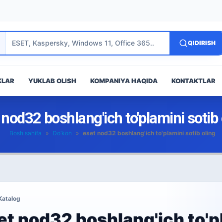
QIDIRISH
KLAR
YUKLAB OLISH
KOMPANIYA HAQIDA
KONTAKTLAR
 nod32 boshlang'ich to'plamini sotib 
Bosh sahifa
»
Do’kon
»
eset nod32 boshlang'ich to'plamini sotib oling
Katalog
et nod32 boshlang'ich to'pl