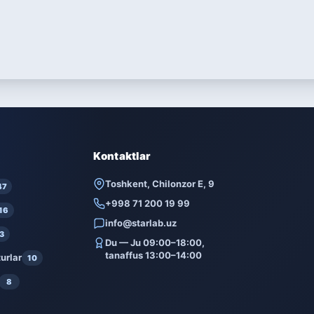
Kontaktlar
Toshkent, Chilonzor E, 9
47
+998 71 200 19 99
16
info@starlab.uz
3
Du — Ju 09:00–18:00,
tanaffus 13:00–14:00
urlar
10
8