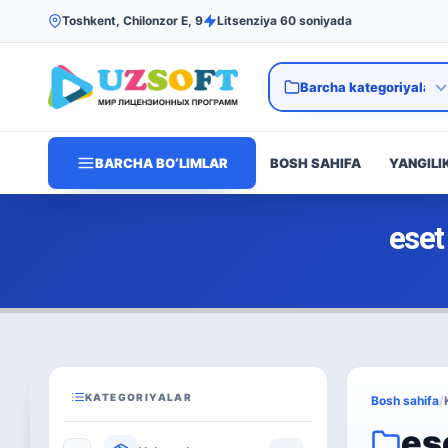
Toshkent, Chilonzor E, 9
Litsenziya 60 soniyada
BARCHA BO‘LIMLAR
BOSH SAHIFA
YANGILI
eset
KATEGORIYALAR
Bosh sahifa
/
es