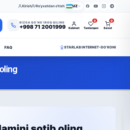
Kirish
Ro‘yxatdan o‘tish
UZ
0
0
BIZGA QO‘NG‘IROQ QILING
+998 71 2001999
Kabinet
Tanlangan
Savat
FAQ
STARLAB INTERNET-DO‘KONI
oling
amini sotib oling