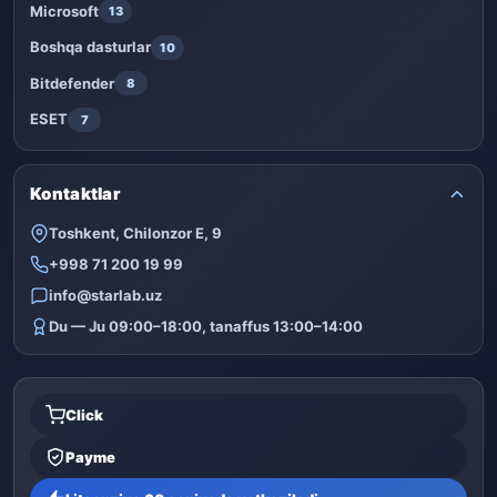
Microsoft
13
Boshqa dasturlar
10
Bitdefender
8
ESET
7
Kontaktlar
Toshkent, Chilonzor E, 9
+998 71 200 19 99
info@starlab.uz
Du — Ju 09:00–18:00, tanaffus 13:00–14:00
Click
Payme