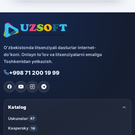
Boshqa dasturlar
10
Bitdefender
8
ESET
7
Avast
5
Oʻzbekistonda litsenziyali dasturlar internet-
doʻkoni. Onlayn toʻlov va litsenziyalarni emailga
PRO32
4
Toshkentdan yetkazish.
+998 71 200 19 99
Dr.Web
4
Jivo
3
Onlayn kinoteatr IVI
3
Katalog
Uskunalar
47
Kaspersky
16