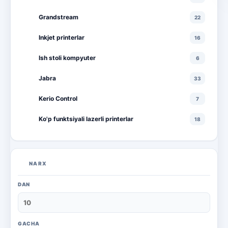
Grandstream
22
Inkjet printerlar
16
Ish stoli kompyuter
6
Jabra
33
Kerio Control
7
Ko'p funktsiyali lazerli printerlar
18
Ko'p funktsiyali rangli lazerli printerlar
10
Lazerli printerlar
16
NARX
Monitorlar
20
DAN
Monobloklar
18
Noutbuklar
71
GACHA