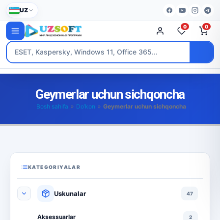
UZ
0
0
Geymerlar uchun sichqoncha
Bosh sahifa
»
Do’kon
»
Geymerlar uchun sichqoncha
KATEGORIYALAR
Uskunalar
47
Aksessuarlar
2