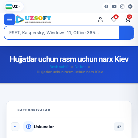
UZ
0
0
Hujjatlar uchun rasm uchun narx Kiev
Bosh sahifa
»
Do’kon
»
Hujjatlar uchun rasm uchun narx Kiev
KATEGORIYALAR
Uskunalar
47