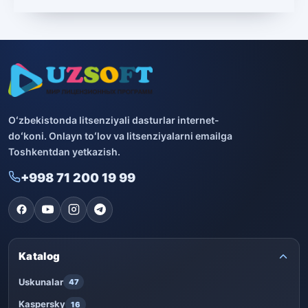
Boshqa dasturlar
10
Bitdefender
8
ESET
7
Avast
5
Oʻzbekistonda litsenziyali dasturlar internet-
doʻkoni. Onlayn toʻlov va litsenziyalarni emailga
PRO32
4
Toshkentdan yetkazish.
+998 71 200 19 99
Dr.Web
4
Jivo
3
Onlayn kinoteatr IVI
3
Katalog
Uskunalar
47
Kaspersky
16