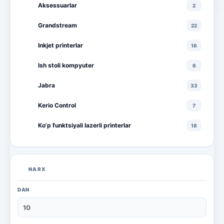
Aksessuarlar
2
Grandstream
22
Inkjet printerlar
16
Ish stoli kompyuter
6
Jabra
33
Kerio Control
7
Ko'p funktsiyali lazerli printerlar
18
Ko'p funktsiyali rangli lazerli printerlar
10
Lazerli printerlar
16
NARX
Monitorlar
20
DAN
Monobloklar
18