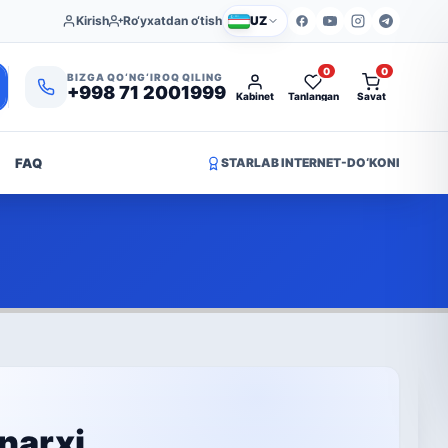
Kirish
Ro‘yxatdan o‘tish
UZ
0
0
BIZGA QO‘NG‘IROQ QILING
+998 71 2001999
Kabinet
Tanlangan
Savat
FAQ
STARLAB INTERNET-DO‘KONI
narxi