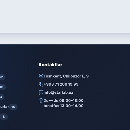
Kontaktlar
Toshkent, Chilonzor E, 9
47
+998 71 200 19 99
16
info@starlab.uz
3
Du — Ju 09:00–18:00,
tanaffus 13:00–14:00
urlar
10
8