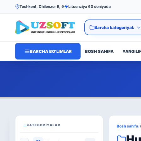
Toshkent, Chilonzor E, 9
Litsenziya 60 soniyada
BARCHA BO‘LIMLAR
BOSH SAHIFA
YANGILI
KATEGORIYALAR
Bosh sahifa
/
Hu