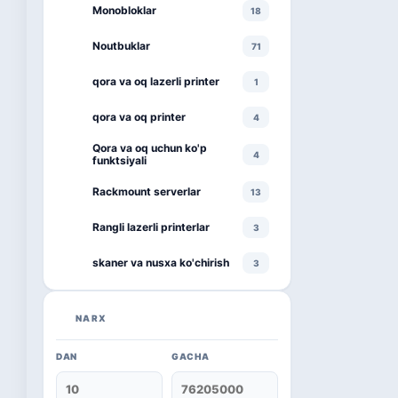
Monobloklar
18
Noutbuklar
71
qora va oq lazerli printer
1
qora va oq printer
4
Qora va oq uchun ko'p
4
funktsiyali
Rackmount serverlar
13
Rangli lazerli printerlar
3
skaner va nusxa ko'chirish
3
smartphone
1
NARX
televizor
8
DAN
GACHA
Kaspersky
16