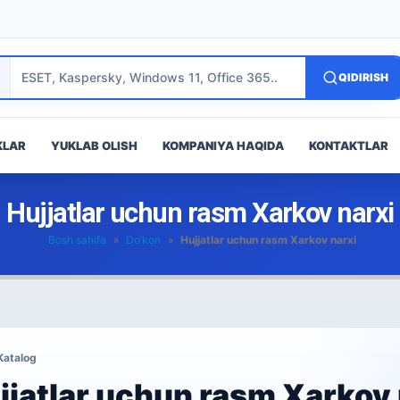
QIDIRISH
KLAR
YUKLAB OLISH
KOMPANIYA HAQIDA
KONTAKTLAR
Hujjatlar uchun rasm Xarkov narxi
Bosh sahifa
»
Do’kon
»
Hujjatlar uchun rasm Xarkov narxi
Katalog
jjatlar uchun rasm Xarkov 