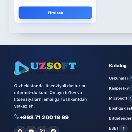
Microsoft
13
Filtrlash
Boshqa dasturlar
10
Bitdefender
8
ESET
7
Avast
5
Katalog
PRO32
Uskunalar
4
Oʻzbekistonda litsenziyali dasturlar
Kaspersky
internet-doʻkoni. Onlayn toʻlov va
Dr.Web
4
Microsoft
1
litsenziyalarni emailga Toshkentdan
yetkazish.
Jivo
3
Boshqa dast
+998 71 200 19 99
Bitdefender
Onlayn kinoteatr IVI
3
ESET
7