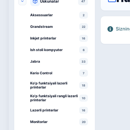
Uskunalar
47
Aksessuarlar
2
Grandstream
22
Siznin
Inkjet printerlar
16
Ish stoli kompyuter
6
Jabra
33
Kerio Control
7
Ko'p funktsiyali lazerli
18
printerlar
Ko'p funktsiyali rangli lazerli
10
printerlar
Lazerli printerlar
16
Monitorlar
20