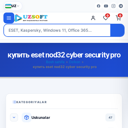
UZ
0
0
купить eset nod32 cyber security pro
Bosh sahifa
»
Do’kon
»
купить eset nod32 cyber security pro
KATEGORIYALAR
Uskunalar
47