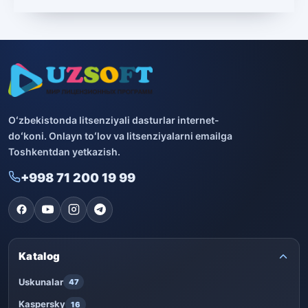
Boshqa dasturlar
10
Bitdefender
8
ESET
7
Avast
5
Oʻzbekistonda litsenziyali dasturlar internet-
doʻkoni. Onlayn toʻlov va litsenziyalarni emailga
PRO32
4
Toshkentdan yetkazish.
+998 71 200 19 99
Dr.Web
4
Jivo
3
Onlayn kinoteatr IVI
3
Katalog
Uskunalar
47
Kaspersky
16