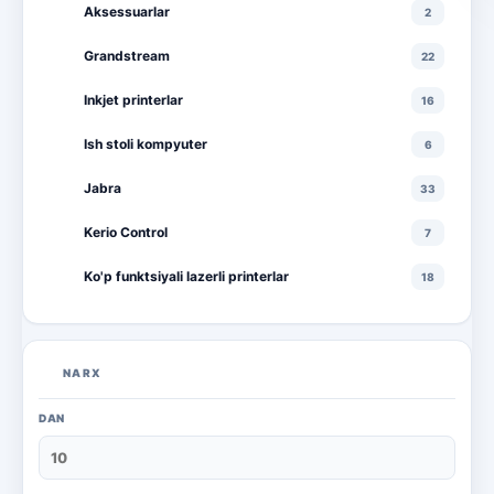
Aksessuarlar
2
Grandstream
22
Inkjet printerlar
16
Ish stoli kompyuter
6
Jabra
33
Kerio Control
7
Ko'p funktsiyali lazerli printerlar
18
Ko'p funktsiyali rangli lazerli printerlar
10
Lazerli printerlar
16
NARX
Monitorlar
20
DAN
Monobloklar
18