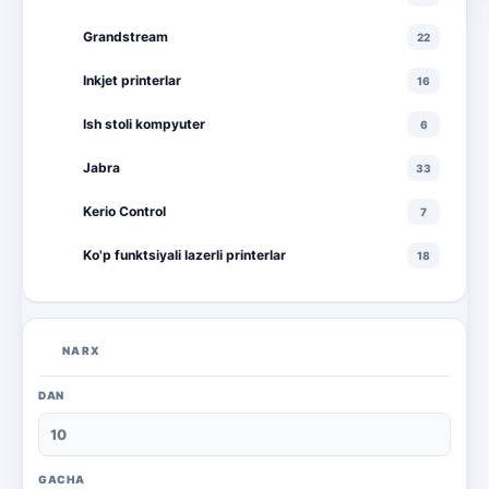
Grandstream
22
Inkjet printerlar
16
Ish stoli kompyuter
6
Jabra
33
Kerio Control
7
Ko'p funktsiyali lazerli printerlar
18
Ko'p funktsiyali rangli lazerli printerlar
10
Lazerli printerlar
16
NARX
Monitorlar
20
DAN
Monobloklar
18
Noutbuklar
71
GACHA