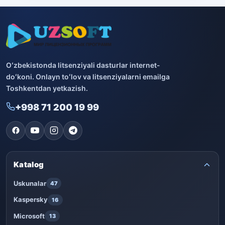
Boshqa dasturlar
10
Bitdefender
8
ESET
7
Oʻzbekistonda litsenziyali dasturlar internet-
Avast
5
doʻkoni. Onlayn toʻlov va litsenziyalarni emailga
Toshkentdan yetkazish.
PRO32
4
+998 71 200 19 99
Dr.Web
4
Jivo
3
Katalog
Onlayn kinoteatr IVI
3
Uskunalar
47
Kaspersky
16
Microsoft
13