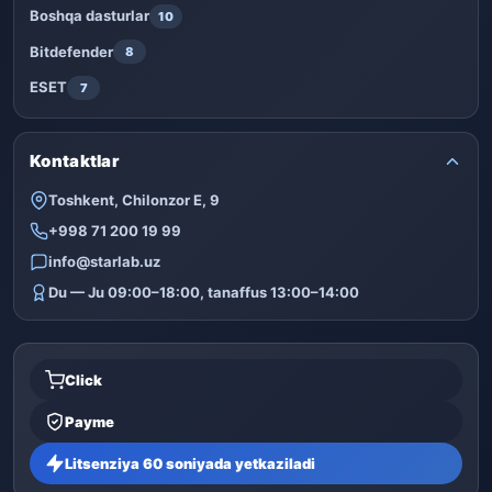
Boshqa dasturlar
10
Bitdefender
8
ESET
7
Kontaktlar
Toshkent, Chilonzor E, 9
+998 71 200 19 99
info@starlab.uz
Du — Ju 09:00–18:00, tanaffus 13:00–14:00
Click
Payme
Litsenziya 60 soniyada yetkaziladi