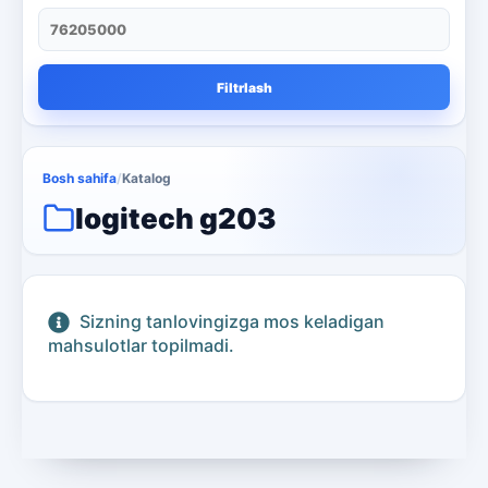
qora va oq lazerli printer
1
qora va oq printer
4
Filtrlash
Qora va oq uchun ko'p funktsiyali
4
Rackmount serverlar
13
Bosh sahifa
/
Katalog
Rangli lazerli printerlar
3
logitech g203
skaner va nusxa ko'chirish
3
smartphone
1
Sizning tanlovingizga mos keladigan
televizor
8
mahsulotlar topilmadi.
Kaspersky
16
Microsoft
13