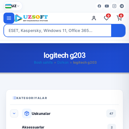
UZ
0
0
logitech g203
Bosh sahifa
»
Do’kon
»
logitech g203
KATEGORIYALAR
Uskunalar
47
Aksessuarlar
2