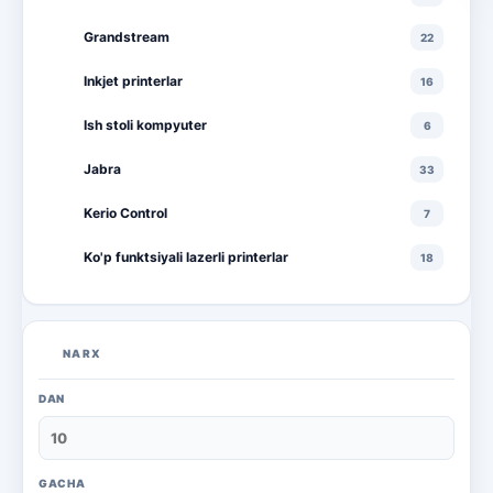
Grandstream
22
Inkjet printerlar
16
Ish stoli kompyuter
6
Jabra
33
Kerio Control
7
Ko'p funktsiyali lazerli printerlar
18
Ko'p funktsiyali rangli lazerli printerlar
10
Lazerli printerlar
16
NARX
Monitorlar
20
DAN
Monobloklar
18
Noutbuklar
71
GACHA