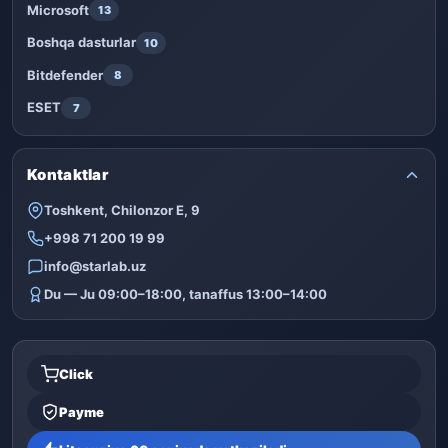
Microsoft
13
Boshqa dasturlar
10
Bitdefender
8
ESET
7
Kontaktlar
Toshkent, Chilonzor E, 9
+998 71 200 19 99
info@starlab.uz
Du — Ju 09:00–18:00, tanaffus 13:00–14:00
Click
Payme