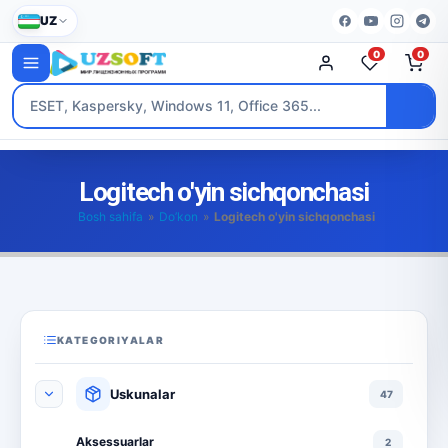
UZ
0
0
Logitech o'yin sichqonchasi
Bosh sahifa
»
Do’kon
»
Logitech o'yin sichqonchasi
KATEGORIYALAR
Uskunalar
47
Aksessuarlar
2