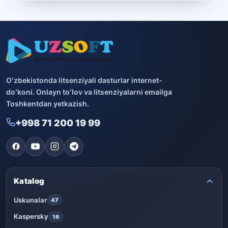
Boshqa dasturlar
10
Bitdefender
8
ESET
7
Avast
5
Oʻzbekistonda litsenziyali dasturlar internet-
doʻkoni. Onlayn toʻlov va litsenziyalarni emailga
PRO32
4
Toshkentdan yetkazish.
+998 71 200 19 99
Dr.Web
4
Jivo
3
Onlayn kinoteatr IVI
3
Katalog
Uskunalar
47
Kaspersky
16