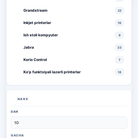
Grandstream
22
Inkjet printerlar
16
Ish stoli kompyuter
6
Jabra
33
Kerio Control
7
Ko'p funktsiyali lazerli printerlar
18
Ko'p funktsiyali rangli lazerli printerlar
10
Lazerli printerlar
16
NARX
Monitorlar
20
DAN
Monobloklar
18
Noutbuklar
71
GACHA