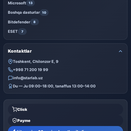
Microsoft
13
Boshqa dasturlar
10
Bitdefender
8
ESET
7
Kontaktlar
Toshkent, Chilonzor E, 9
+998 71 200 19 99
info@starlab.uz
Du — Ju 09:00–18:00, tanaffus 13:00–14:00
Click
Payme