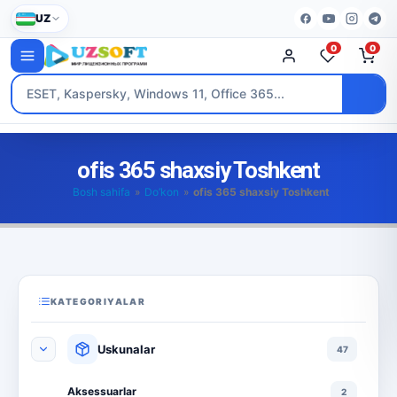
UZ
0
0
ofis 365 shaxsiy Toshkent
Bosh sahifa
»
Do’kon
»
ofis 365 shaxsiy Toshkent
KATEGORIYALAR
Uskunalar
47
Aksessuarlar
2