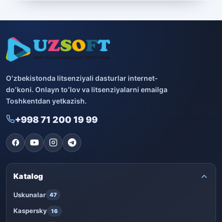
Boshqa dasturlar
10
Bitdefender
8
ESET
7
Avast
5
Oʻzbekistonda litsenziyali dasturlar internet-
doʻkoni. Onlayn toʻlov va litsenziyalarni emailga
PRO32
4
Toshkentdan yetkazish.
+998 71 200 19 99
Dr.Web
4
Jivo
3
Onlayn kinoteatr IVI
3
Katalog
Uskunalar
47
Kaspersky
16