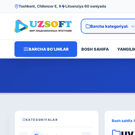
Toshkent, Chilonzor E, 9
Litsenziya 60 soniyada
BARCHA BO‘LIMLAR
BOSH SAHIFA
YANGILI
KATEGORIYALAR
Bosh sahifa
/
uy