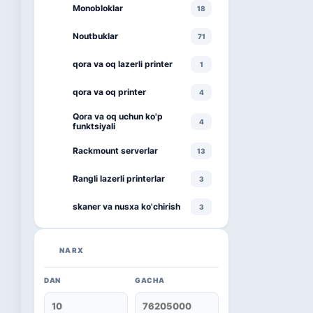
Monobloklar
18
Noutbuklar
71
qora va oq lazerli printer
1
qora va oq printer
4
Qora va oq uchun ko'p
4
funktsiyali
Rackmount serverlar
13
Rangli lazerli printerlar
3
skaner va nusxa ko'chirish
3
smartphone
1
NARX
televizor
8
DAN
GACHA
Kaspersky
16