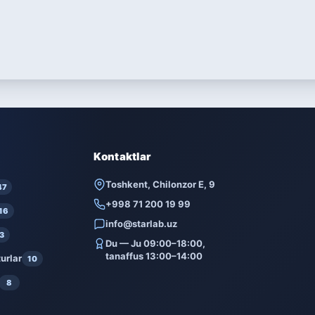
Kontaktlar
Toshkent, Chilonzor E, 9
47
+998 71 200 19 99
16
info@starlab.uz
3
Du — Ju 09:00–18:00,
tanaffus 13:00–14:00
urlar
10
8