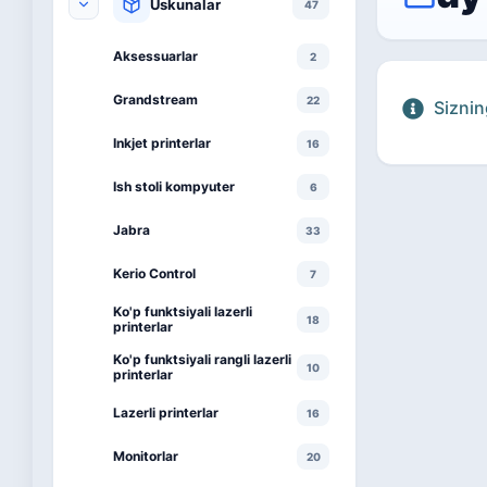
Uskunalar
47
Aksessuarlar
2
Grandstream
22
Siznin
Inkjet printerlar
16
Ish stoli kompyuter
6
Jabra
33
Kerio Control
7
Ko'p funktsiyali lazerli
18
printerlar
Ko'p funktsiyali rangli lazerli
10
printerlar
Lazerli printerlar
16
Monitorlar
20