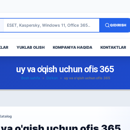
QIDIRISH
KLAR
YUKLAB OLISH
KOMPANIYA HAQIDA
KONTAKTLAR
uy va o'qish uchun ofis 365
Bosh sahifa
»
Do’kon
»
uy va o'qish uchun ofis 365
Katalog
 va o'qish uchun ofis 365