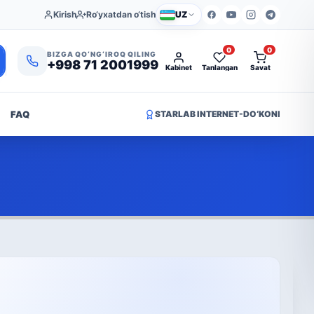
Kirish
Ro‘yxatdan o‘tish
UZ
0
0
BIZGA QO‘NG‘IROQ QILING
+998 71 2001999
Kabinet
Tanlangan
Savat
FAQ
STARLAB INTERNET-DO‘KONI