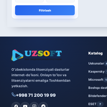
Microsoft
13
Filtrlash
Boshqa dasturlar
10
Bitdefender
8
ESET
7
Avast
5
Katalog
PRO32
Uskunalar
4
Oʻzbekistonda litsenziyali dasturlar
Kaspersky
internet-doʻkoni. Onlayn toʻlov va
Dr.Web
4
Microsoft
1
litsenziyalarni emailga Toshkentdan
yetkazish.
Jivo
3
Boshqa dast
+998 71 200 19 99
Bitdefender
Onlayn kinoteatr IVI
3
ESET
7