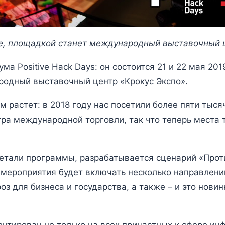
е, площадкой станет международный выставочный ц
ма Positive Hack Days: он состоится 21 и 22 мая 20
родный выставочный центр «Крокус Экспо».
 растет: в 2018 году нас посетили более пяти тыся
ра международной торговли, так что теперь места 
етали программы, разрабатывается сценарий «Прот
 мероприятия будет включать несколько направлен
роз для бизнеса и государства, а также – и это нов
ентирован не только на всех причастных к сфере ин