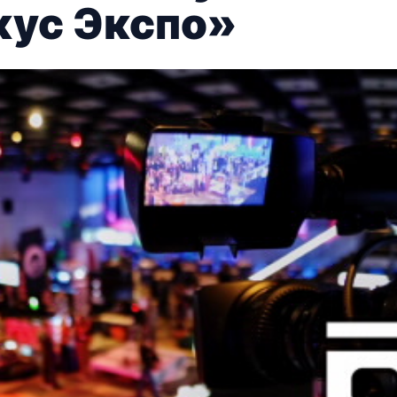
кус Экспо»