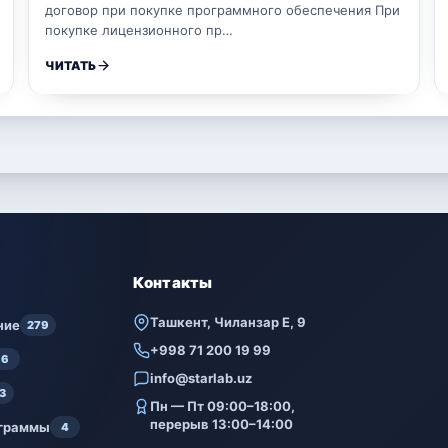
договор при покупке программного обеспечения При
покупке лицензионного пр…
ЧИТАТЬ
Контакты
Ташкент, Чиланзар Е, 9
ние
279
+998 71 200 19 99
6
info@starlab.uz
3
Пн — Пт 09:00–18:00,
перерыв 13:00–14:00
ограммы
4