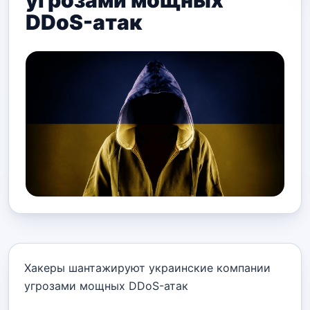
угрозами мощных
DDoS-атак
Хакеры шантажируют украинские компании
угрозами мощных DDoS-атак