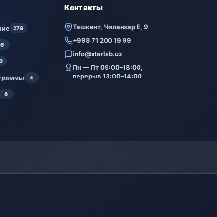
Контакты
Ташкент, Чиланзар Е, 9
ние
279
+998 71 200 19 99
6
info@starlab.uz
3
Пн — Пт 09:00–18:00,
перерыв 13:00–14:00
ограммы
4
8