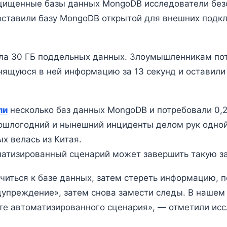
ащищенные базы данных MongoDB исследователи без
 оставили базу MongoDB открытой для внешних подк
ла 30 ГБ поддельных данных. Злоумышленникам пот
нящуюся в ней информацию за 13 секунд и оставили
ли
несколько баз данных MongoDB и потребовали 0,2 
ошлогодний и нынешний инциденты делом рук одной 
х велась из Китая.
матизированный сценарий может завершить такую за
ться к базе данных, затем стереть информацию, п
дупреждение», затем снова замести следы. В нашем 
те автоматизированного сценария», — отметили исс