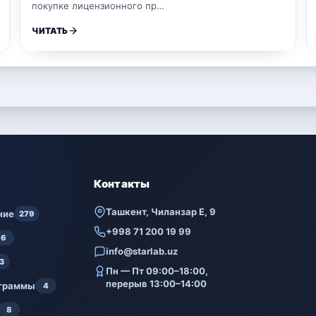
покупке лицензионного пр…
ЧИТАТЬ
Контакты
Ташкент, Чиланзар Е, 9
ние
279
+998 71 200 19 99
6
info@starlab.uz
3
Пн — Пт 09:00–18:00,
перерыв 13:00–14:00
ограммы
4
8