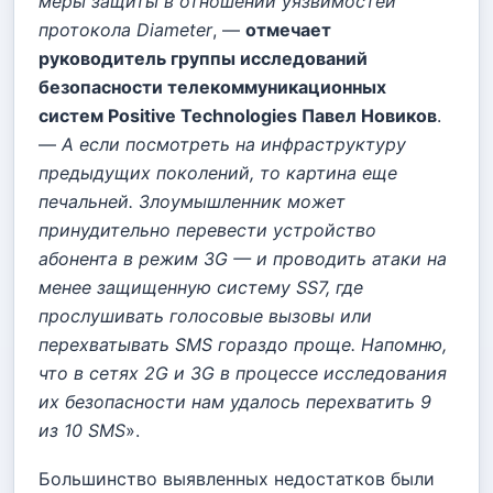
меры защиты в отношении уязвимостей
протокола Diameter
, —
отмечает
руководитель группы исследований
безопасности телекоммуникационных
систем Positive Technologies Павел Новиков
.
—
А если посмотреть на инфраструктуру
предыдущих поколений, то картина еще
печальней. Злоумышленник может
принудительно перевести устройство
абонента в режим 3G — и проводить атаки на
менее защищенную систему SS7, где
прослушивать голосовые вызовы или
перехватывать SMS гораздо проще. Напомню,
что в сетях 2G и
3G
в процессе исследования
их безопасности нам удалось перехватить 9
из 10 SMS
».
Большинство выявленных недостатков были