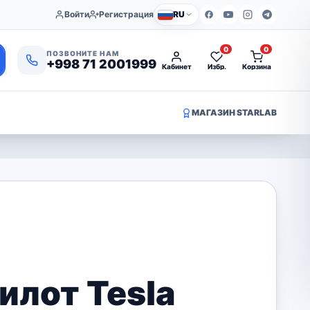
Войти
Регистрация
RU
0
0
ПОЗВОНИТЕ НАМ
+998 71 2001999
Кабинет
Избр.
Корзина
МАГАЗИН STARLAB
илот Tesla