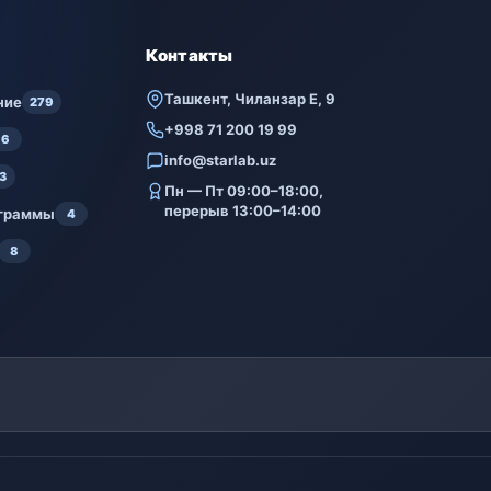
Контакты
Ташкент, Чиланзар Е, 9
ние
279
+998 71 200 19 99
6
info@starlab.uz
3
Пн — Пт 09:00–18:00,
перерыв 13:00–14:00
ограммы
4
8