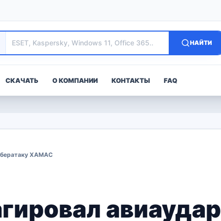
НАЙТИ
СКАЧАТЬ
О КОМПАНИИ
КОНТАКТЫ
FAQ
кибератаку ХАМАС
агировал авиаудар