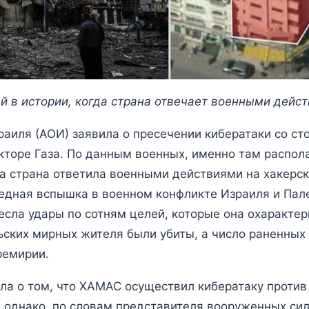
 в истории, когда страна отвечает военными дейст
иля (АОИ) заявила о пресечении кибератаки со ст
кторе Газа. По данным военных, именно там распол
а страна ответила военными действиями на хакерск
дная вспышка в военном конфликте Израиля и Пале
есла удары по сотням целей, которые она охарактер
ьских мирных жителя были убиты, а число раненных
ремирии.
ла о том, что ХАМАС осуществил кибератаку против
 однако, по словам представителя вооруженных сил