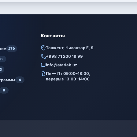
Контакты
Ташкент, Чиланзар Е, 9
ние
279
+998 71 200 19 99
6
info@starlab.uz
3
Пн — Пт 09:00–18:00,
перерыв 13:00–14:00
ограммы
4
8