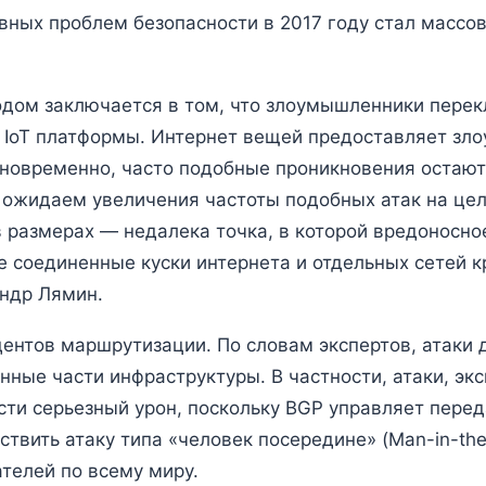
вных проблем безопасности в 2017 году стал массов
одом заключается в том, что злоумышленники пере
 и IoT платформы. Интернет вещей предоставляет з
дновременно, часто подобные проникновения остаю
 ожидаем увеличения частоты подобных атак на цел
 размерах — недалека точка, в которой вредоносно
е соединенные куски интернета и отдельных сетей 
андр Лямин.
дентов маршрутизации. По словам экспертов, атаки 
ные части инфраструктуры. В частности, атаки, эк
нести серьезный урон, поскольку BGP управляет пе
ить атаку типа «человек посередине» (Man-in-the-
телей по всему миру.