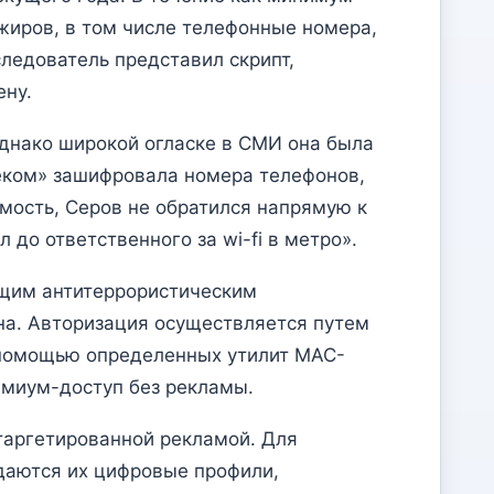
жиров, в том числе телефонные номера,
следователь представил скрипт,
ену.
однако широкой огласке в СМИ она была
еком» зашифровала номера телефонов,
ость, Серов не обратился напрямую к
 до ответственного за wi-fi в метро».
ющим антитеррористическим
на. Авторизация осуществляется путем
 помощью определенных утилит MAC-
емиум-доступ без рекламы.
 таргетированной рекламой. Для
здаются их цифровые профили,