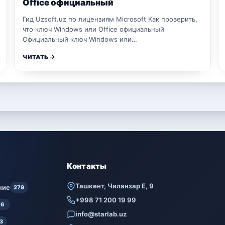
Office официальный
Гид Uzsoft.uz по лицензиям Microsoft Как проверить,
что ключ Windows или Office официальный
Официальный ключ Windows или…
ЧИТАТЬ
Контакты
Ташкент, Чиланзар Е, 9
ние
279
+998 71 200 19 99
6
info@starlab.uz
3