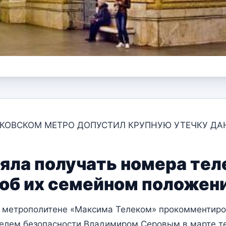
ОСКОВСКОМ МЕТРО ДОПУСТИЛ КРУПНУЮ УТЕЧКУ Д
яла получать номера те
об их семейном положении
м метрополитене «Максима Телеком» прокомментиро
елем безопасности Владимиром Серовым в марте те