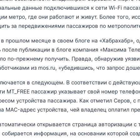
нальные данные подключившихся к сети Wi-Fi пасса
ии метро, где они работают и живут. Более того, ис
ить за передвижениями пассажиров по метрополит
в прошлом месяце в своем блоге на «Хабрахабр», 
 после публикации в блоге компания «Максима Тел
о по-прежнему получить. Правда, обнаружив уязвим
ботчиками из mos.ru, «убедившись, что запрос дошел
ключается в следующем. В соответствии с действу
ти MT_FREE пассажир указывает свой номер телефо
ресом устройства пассажира. Как отметил Серов, с
 на MAC-адрес устройства, чей владелец оплатил пр
автоматически открывается страница авторизации с
х собирается информация, на основании которой со