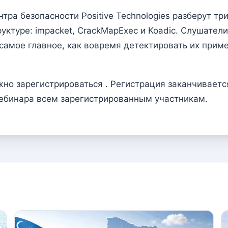
тра безопасности Positive Technologies разберут т
ктуре: impacket, CrackMapExec и Koadic. Слушатели
 самое главное, как вовремя детектировать их прим
но зарегистрироваться . Регистрация заканчивается
вебинара всем зарегистрированным участникам.