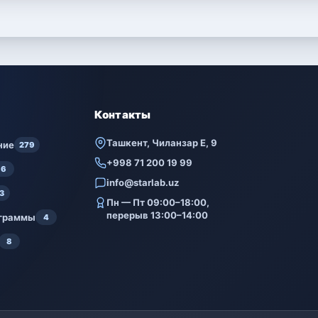
Контакты
Ташкент, Чиланзар Е, 9
ние
279
+998 71 200 19 99
6
info@starlab.uz
3
Пн — Пт 09:00–18:00,
перерыв 13:00–14:00
ограммы
4
8