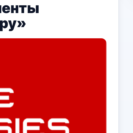
менты
уру»