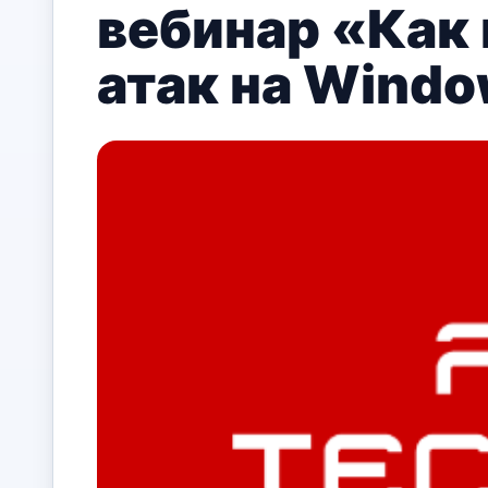
вебинар «Как
атак на Wind