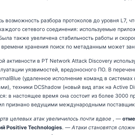
 возможность разбора протоколов до уровня L7, что
каждого сетевого соединения: используемые прилож
 Была также увеличена стабильность работы и скоро
ом времени хранения поиск по метаданным может за
 активности в PT Network Attack Discovery использу
луатации уязвимостей, вредоносного ПО. В перечень
nalBlue (удаленное исполнение команд в системах н
), техники DCShadow (новый вид атак на Active Dire
ся: в настоящее время она состоит из более 3000 п
авил признано ведущими международными поставщик
ертв целевых атак
увеличилось почти вдвое
, —
отме
й Positive Technologies
. —
Атаки становятся сложн