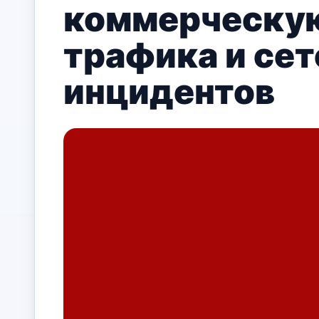
коммерческую
трафика и се
инцидентов