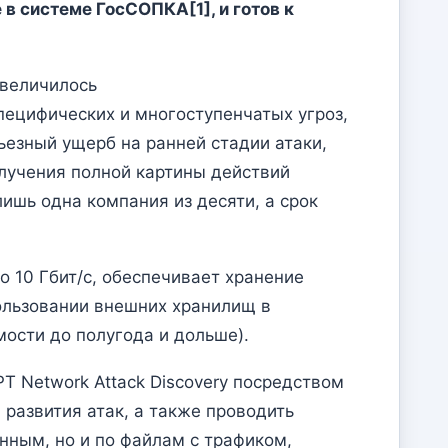
е в системе ГосСОПКА
[1]
, и готов к
увеличилось
пецифических и многоступенчатых угроз,
ьезный ущерб на ранней стадии атаки,
лучения полной картины действий
ишь одна компания из десяти, а срок
о 10 Гбит/с, обеспечивает хранение
пользовании внешних хранилищ в
мости до полугода и дольше).
T Network Attack Discovery посредством
развития атак, а также проводить
нным, но и по файлам с трафиком,