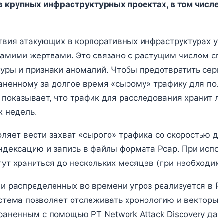
 крупных инфраструктурных проектах, в том числ
твия атакующих в корпоративных инфраструктурах 
самими жертвами. Это связано с растущим числом с
туры и признаки аномалий. Чтобы предотвратить сер
аненному за долгое время «сырому» трафику для по
оказывает, что трафик для расследования хранит л
х недель.
оляет вести захват «сырого» трафика со скоростью д
индексацию и запись в файлы формата Pcap. При ис
ут храниться до нескольких месяцев (при необходи
и распределенных во времени угроз реализуется в P
стема позволяет отслеживать хронологию и векторы 
раненным с помощью PT Network Attack Discovery да