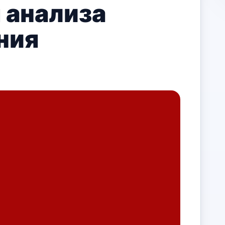
 анализа
ния