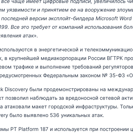
 все чаще имеет цифровые подписи, увеличилось чи
ем уязвимости и принятием ее на вооружение злоу
 последней версии эксплойт-билдера Microsoft Word 
99. Все это требует от компаний использования бо
ыявления атак
».
 используются в энергетической и телекоммуникацион
к, в крупнейшей медиакорпорации России ВГТРК пр
евом трафике и выполнение требований регуляторов
 предусмотренных Федеральным законом № 35-ФЗ «О
ack Discovery были продемонстрированы на междуна
дукт позволил наблюдать за вредоносной сетевой акт
ра атаковали макет городской инфраструктуры. Тол
very было выявлено 536 уникальных атак.
мы PT Platform 187 и используется при построении