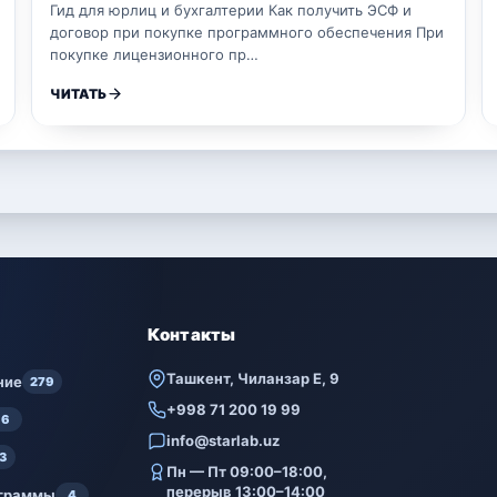
Гид для юрлиц и бухгалтерии Как получить ЭСФ и
договор при покупке программного обеспечения При
покупке лицензионного пр…
ЧИТАТЬ
Контакты
Ташкент, Чиланзар Е, 9
ние
279
+998 71 200 19 99
6
info@starlab.uz
3
Пн — Пт 09:00–18:00,
перерыв 13:00–14:00
ограммы
4