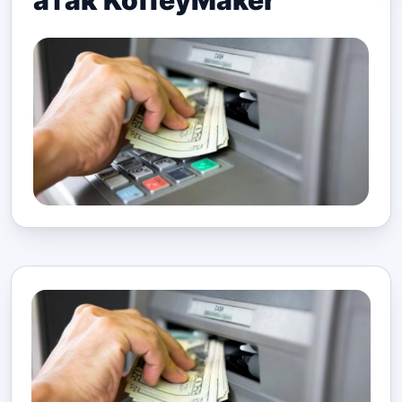
атак KoffeyMaker