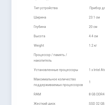
Тип устройства
Прибор дл
Ширина
23.1 см
Глубина
20 см
Высота
4.4 см
Weight
1.2 кг
Процессор / память /
накопитель
Установленные процессоры
1 x Intel 
Максимальное количество
1
поддерживаемых процессоров
RAM
8 GB DDR
Жесткий диск
SSD 32 GB 