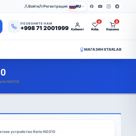
Войти
Регистрация
RU
0
0
ПОЗВОНИТЕ НАМ
+998 71 2001999
Кабинет
Избр.
Корзина
МАГАЗИН STARLAB
10
erio NG310
тное устройство Kerio NG310