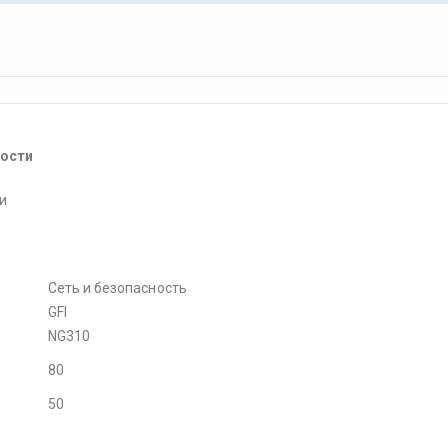
ности
ти
Сеть и безопасность
GFI
NG310
80
50