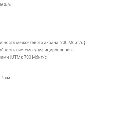
 6Gb/s
бность межсетевого экрана: 900 Мбит/с ¦
обность системы унифицированного
зами (UTM): 700 Мбит/с
4.4 см