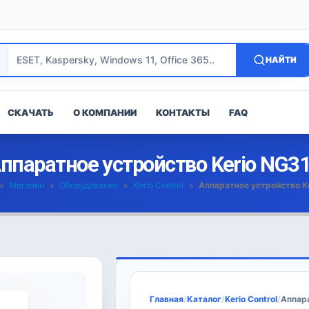
НАЙТИ
СКАЧАТЬ
О КОМПАНИИ
КОНТАКТЫ
FAQ
ппаратное устройство Kerio NG3
»
Магазин
»
Оборудование
»
Kerio Control
»
Аппаратное устройство K
Главная
/
Каталог
/
Kerio Control
/
Аппара