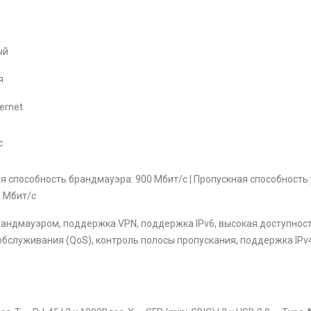
ый
я
hernet
c
я способность брандмауэра: 900 Мбит/с ¦ Пропускная способност
0 Мбит/с
андмауэром, поддержка VPN, поддержка IPv6, высокая доступност
обслуживания (QoS), контроль полосы пропускания, поддержка IPv4