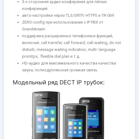
3-х сторонняя аудио-конферения для лёгких
конференций
авто-настройки через TLS/SRTP/ HTTPS и TR-069
ZERO-config при использовании с IP PBX от
Grandstream
поддержка расширенных телефонных функций,
включая: call transfer, call forward, call-waiting, do not
disturb, message waiting indication, multi- language
promtps, flexible dial plan и т.д.
HD-аудио для максимального качества качества
звука, полнодуплексная громкая связь.
Модельный ряд DECT IP трубок: