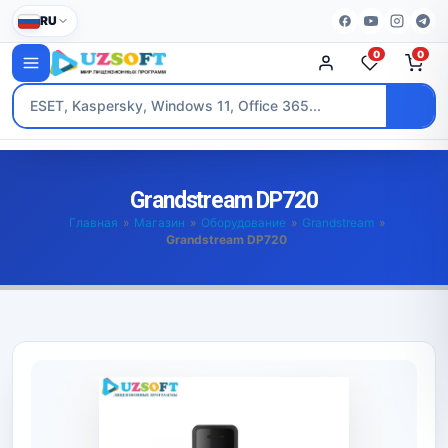
RU
0
0
Grandstream DP720
Главная
»
Магазин
»
Оборудование
»
Grandstream
»
Grandstream DP720