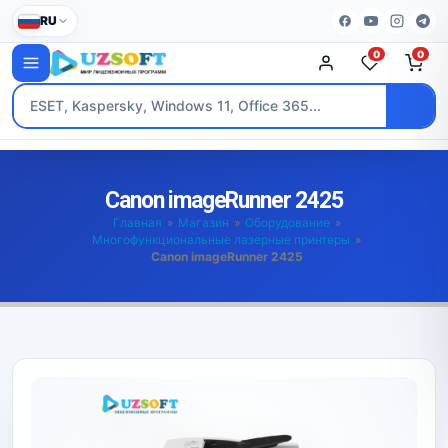
RU
0
0
Canon imageRunner 2425
Главная
»
Магазин
»
Оборудование
»
Многофункциональные лазерные принтеры
»
Canon imageRunner 2425