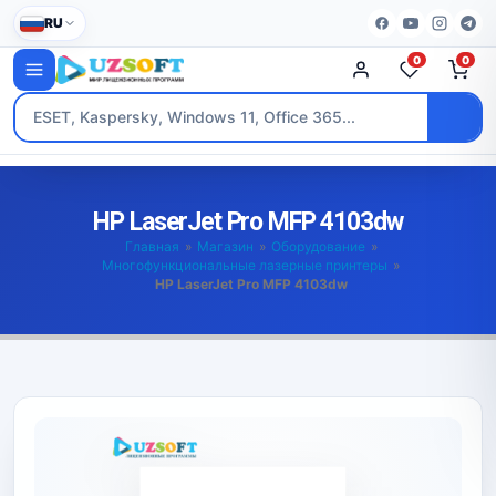
RU
0
0
HP LaserJet Pro MFP 4103dw
Главная
»
Магазин
»
Оборудование
»
Многофункциональные лазерные принтеры
»
HP LaserJet Pro MFP 4103dw