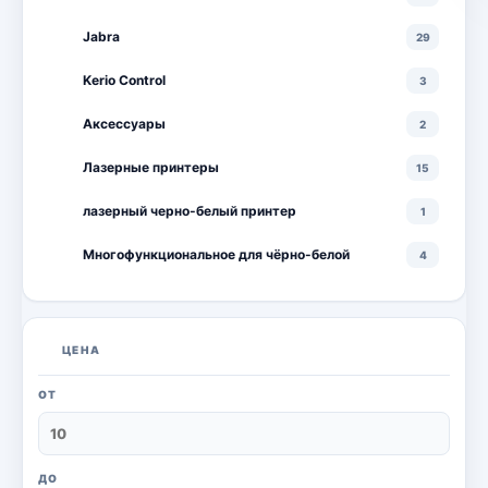
Jabra
29
Kerio Control
3
Аксессуары
2
Лазерные принтеры
15
лазерный черно-белый принтер
1
Многофункциональное для чёрно-белой
4
Многофункциональные лазерные принтеры
18
Многофункциональные цветные лазерные
10
ЦЕНА
принтеры
Мониторы
20
ОТ
Моноблоки
18
Настольный ПК
6
ДО