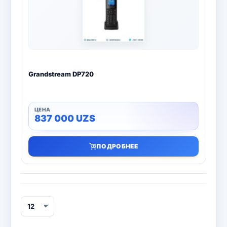
Bitdefender
8
ESET
7
Avast
2
Grandstream DP720
PRO32
4
Dr.Web
4
837 000
UZS
Jivo
3
ПОДРОБНЕЕ
Онлайн кинотеатр IVI
3