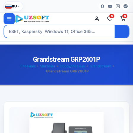
RU
0
0
Grandstream GRP2601P
Главная
»
Магазин
»
Оборудование
»
Grandstream
»
Grandstream GRP2601P