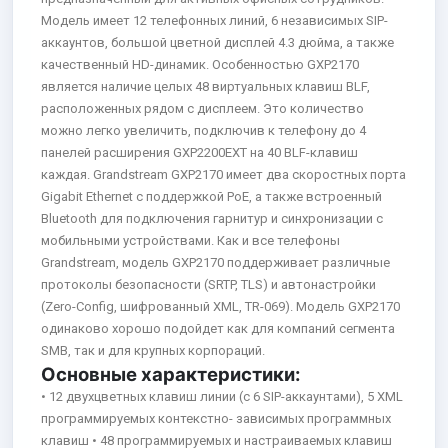
Модель имеет 12 телефонных линий, 6 независимых SIP-
аккаунтов, большой цветной дисплей 4.3 дюйма, а также
качественный HD-динамик. Особенностью GXP2170
является наличие целых 48 виртуальных клавиш BLF,
расположенных рядом с дисплеем. Это количество
можно легко увеличить, подключив к телефону до 4
панелей расширения GXP2200EXT на 40 BLF-клавиш
каждая. Grandstream GXP2170 имеет два скоростных порта
Gigabit Ethernet с поддержкой PoE, а также встроенный
Bluetooth для подключения гарнитур и синхронизации с
мобильными устройствами. Как и все телефоны
Grandstream, модель GXP2170 поддерживает различные
протоколы безопасности (SRTP, TLS) и автонастройки
(Zero-Config, шифрованный XML, TR-069). Модель GXP2170
одинаково хорошо подойдет как для компаний сегмента
SMB, так и для крупных корпораций.
Основные характеристики:
• 12 двухцветных клавиш линии (с 6 SIP-аккаунтами), 5 XML
программируемых контекстно- зависимых программных
клавиш • 48 программируемых и настраиваемых клавиш