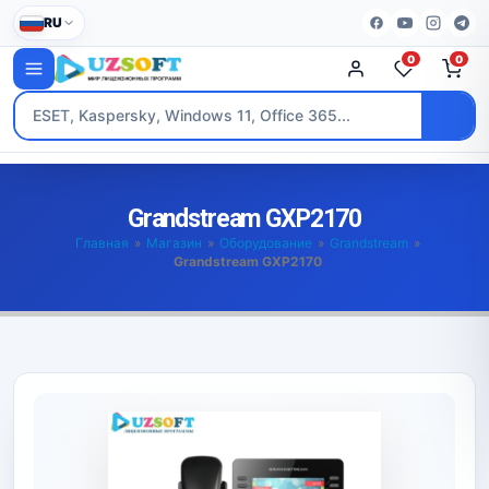
RU
0
0
Grandstream GXP2170
Главная
»
Магазин
»
Оборудование
»
Grandstream
»
Grandstream GXP2170