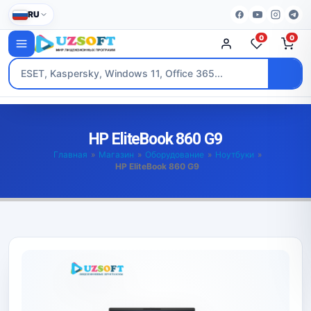
RU
0
0
HP EliteBook 860 G9
Главная
»
Магазин
»
Оборудование
»
Ноутбуки
»
HP EliteBook 860 G9