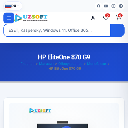
RU
0
0
HP EliteOne 870 G9
Главная
»
Магазин
»
Оборудование
»
Моноблоки
»
HP EliteOne 870 G9