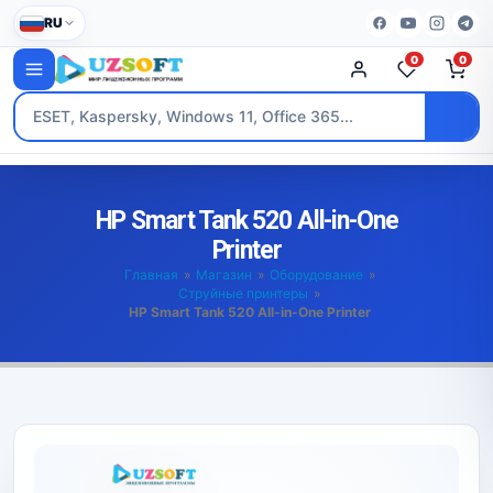
RU
0
0
HP Smart Tank 520 All-in-One
Printer
Главная
»
Магазин
»
Оборудование
»
Струйные принтеры
»
HP Smart Tank 520 All-in-One Printer