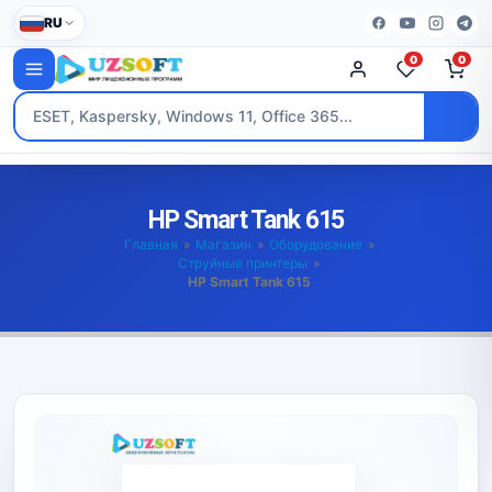
RU
0
0
HP Smart Tank 615
Главная
»
Магазин
»
Оборудование
»
Струйные принтеры
»
HP Smart Tank 615