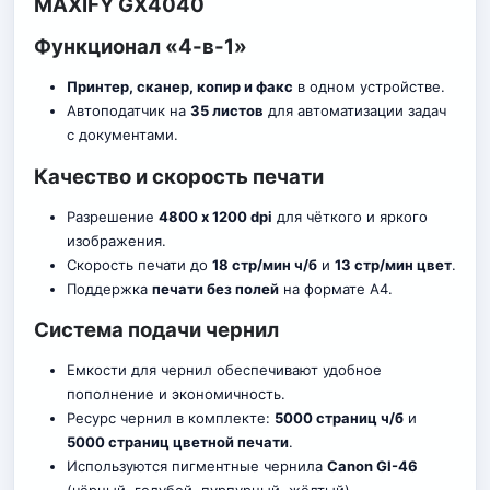
MAXIFY GX4040
Функционал «4-в-1»
Принтер, сканер, копир и факс
в одном устройстве.
Автоподатчик на
35 листов
для автоматизации задач
с документами.
Качество и скорость печати
Разрешение
4800 х 1200 dpi
для чёткого и яркого
изображения.
Скорость печати до
18 стр/мин ч/б
и
13 стр/мин цвет
.
Поддержка
печати без полей
на формате A4.
Система подачи чернил
Емкости для чернил обеспечивают удобное
пополнение и экономичность.
Ресурс чернил в комплекте:
5000 страниц ч/б
и
5000 страниц цветной печати
.
Используются пигментные чернила
Canon GI-46