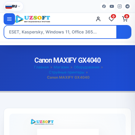
RU
0
0
Canon MAXIFY GX4040
Главная
»
Магазин
»
Оборудование
»
Струйные принтеры
»
Canon MAXIFY GX4040