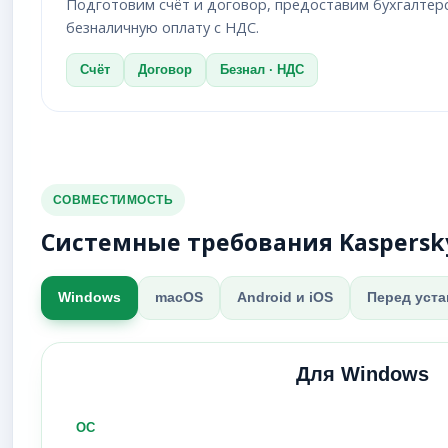
Подготовим счёт и договор, предоставим бухгалте
безналичную оплату с НДС.
Счёт
Договор
Безнал · НДС
СОВМЕСТИМОСТЬ
Системные требования Kaspersky
Windows
macOS
Android и iOS
Перед уст
Для Windows
ОС