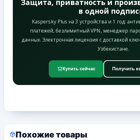
Защита, приватность и произ
в одной подпис
Kaspersky Plus на 3 устройства и 1 год: ант
платежей, безлимитный VPN, менеджер паро
данных. Электронная лицензия с доставкой ключ
Узбекистане.
Купить сейчас
Получить к
Похожие товары