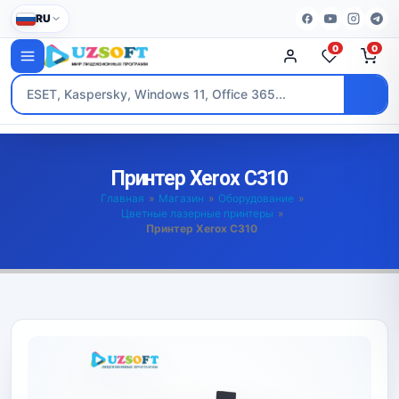
RU
0
0
Принтер Xerox C310
Главная
»
Магазин
»
Оборудование
»
Цветные лазерные принтеры
»
Принтер Xerox C310