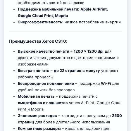
необходимость частой дозаправки
Поддержка мобильной печати:
Apple AirPrint,
Google Cloud Print, Mopria
Энергоэффективность:
низкое потребление энергии
Преимущества Xerox C310:
Высокое качество печати
–
1200 × 1200 dpi
для
ярких и четк
и
х документов с цветными графиками и
изображениями
Быстрая печать
–
до 22 страниц в минуту
ускоряет
рабочие процессы
Беспроводное подключение
– поддержка
Wi-Fi
для
удобной печати без проводов
Мобильная печать
– поддержка печати с
смартфонов и планшетов
через AirPrint, Google Cloud
Print и Mopria
Экономия расходов
– картриджи с ресурсо
м
до
2500
страниц
для более длительного использования
Компактные размеры
– идеально подходит для