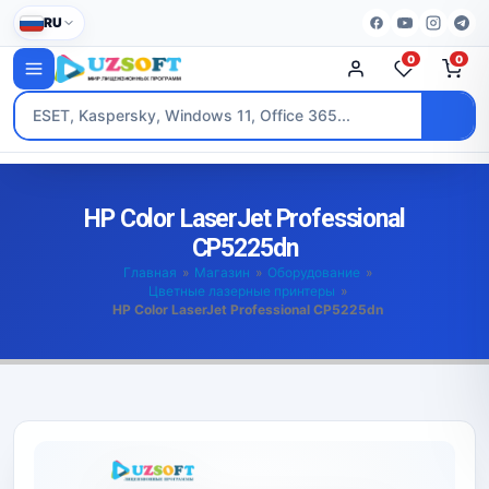
RU
0
0
HP Color LaserJet Professional
CP5225dn
Главная
»
Магазин
»
Оборудование
»
Цветные лазерные принтеры
»
HP Color LaserJet Professional CP5225dn